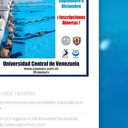
tradas recientes
so Introductorio a las Actividades Subacuáticas II-
6
A-UCV organiza el 2do Encuentro Nacional de
by Subacuático FVAS 2026