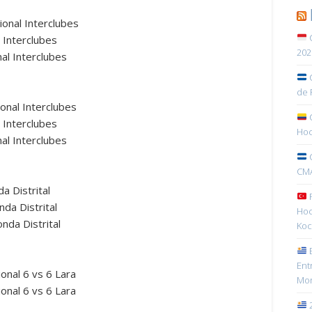
onal Interclubes
C
 Interclubes
202
al Interclubes
C
de 
onal Interclubes
C
 Interclubes
Hoc
al Interclubes
C
CMA
a Distrital
R
da Distrital
Hoc
nda Distrital
Koc
E
Ent
onal 6 vs 6 Lara
Mon
onal 6 vs 6 Lara
2