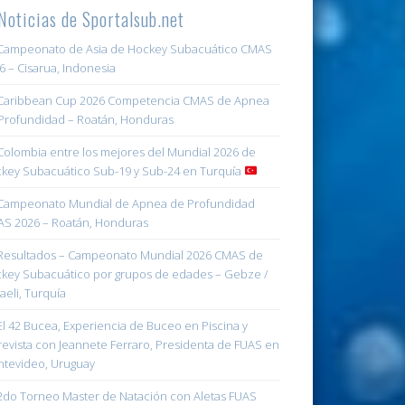
Noticias de Sportalsub.net
ampeonato de Asia de Hockey Subacuático CMAS
6 – Cisarua, Indonesia
aribbean Cup 2026 Competencia CMAS de Apnea
Profundidad – Roatán, Honduras
olombia entre los mejores del Mundial 2026 de
key Subacuático Sub-19 y Sub-24 en Turquía
ampeonato Mundial de Apnea de Profundidad
S 2026 – Roatán, Honduras
esultados – Campeonato Mundial 2026 CMAS de
key Subacuático por grupos de edades – Gebze /
aeli, Turquía
l 42 Bucea, Experiencia de Buceo en Piscina y
revista con Jeannete Ferraro, Presidenta de FUAS en
tevideo, Uruguay
do Torneo Master de Natación con Aletas FUAS