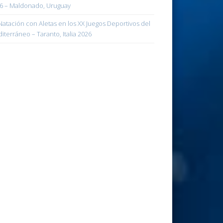
6 – Maldonado, Uruguay
atación con Aletas en los XX Juegos Deportivos del
iterráneo – Taranto, Italia 2026