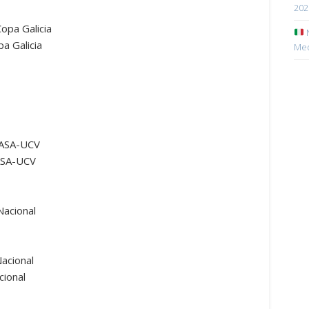
202
opa Galicia
N
a Galicia
Med
 CASA-UCV
CASA-UCV
Nacional
Nacional
cional