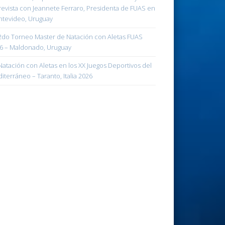
revista con Jeannete Ferraro, Presidenta de FUAS en
tevideo, Uruguay
do Torneo Master de Natación con Aletas FUAS
6 – Maldonado, Uruguay
atación con Aletas en los XX Juegos Deportivos del
iterráneo – Taranto, Italia 2026