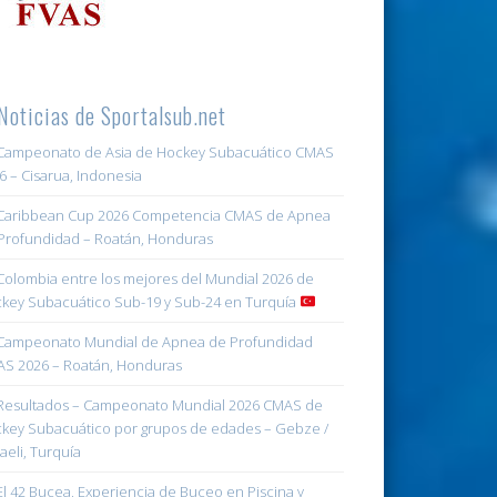
Noticias de Sportalsub.net
ampeonato de Asia de Hockey Subacuático CMAS
6 – Cisarua, Indonesia
aribbean Cup 2026 Competencia CMAS de Apnea
Profundidad – Roatán, Honduras
olombia entre los mejores del Mundial 2026 de
key Subacuático Sub-19 y Sub-24 en Turquía
ampeonato Mundial de Apnea de Profundidad
S 2026 – Roatán, Honduras
esultados – Campeonato Mundial 2026 CMAS de
key Subacuático por grupos de edades – Gebze /
aeli, Turquía
l 42 Bucea, Experiencia de Buceo en Piscina y