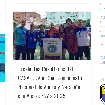
Cur
202
CAS
Rug
CAS
Hoc
Fes
con
CAS
act
Excelentes Resultados del
CASA-UCV en 3er Campeonato
Af
Nacional de Apnea y Natación
con Aletas FVAS 2025