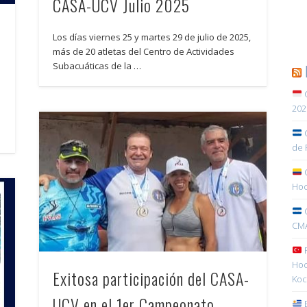
CASA-UCV Julio 2025
Los días viernes 25 y martes 29 de julio de 2025,
más de 20 atletas del Centro de Actividades
Subacuáticas de la …
C
202
C
de 
C
Hoc
C
CMA
R
Hoc
Exitosa participación del CASA-
Koc
UCV en el 1er Campeonato
E