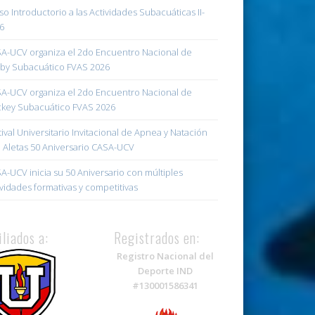
so Introductorio a las Actividades Subacuáticas II-
6
A-UCV organiza el 2do Encuentro Nacional de
by Subacuático FVAS 2026
A-UCV organiza el 2do Encuentro Nacional de
key Subacuático FVAS 2026
tival Universitario Invitacional de Apnea y Natación
 Aletas 50 Aniversario CASA-UCV
A-UCV inicia su 50 Aniversario con múltiples
ividades formativas y competitivas
iliados a:
Registrados en:
Registro Nacional del
Deporte IND
#130001586341