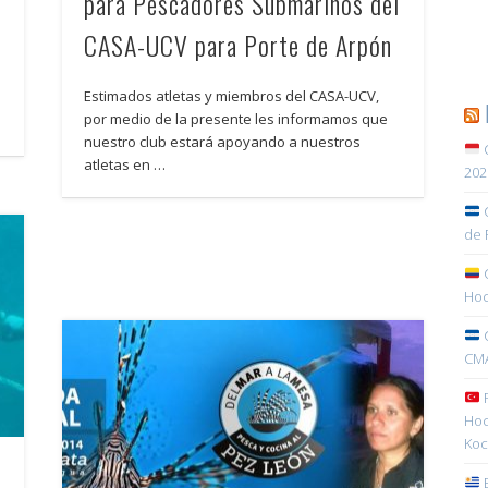
para Pescadores Submarinos del
CASA-UCV para Porte de Arpón
Estimados atletas y miembros del CASA-UCV,
por medio de la presente les informamos que
nuestro club estará apoyando a nuestros
C
atletas en …
202
C
de 
C
Hoc
C
CMA
R
Hoc
Koc
E