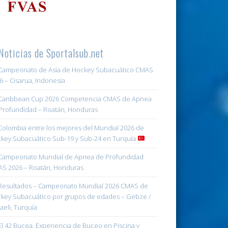
Noticias de Sportalsub.net
ampeonato de Asia de Hockey Subacuático CMAS
6 – Cisarua, Indonesia
aribbean Cup 2026 Competencia CMAS de Apnea
Profundidad – Roatán, Honduras
olombia entre los mejores del Mundial 2026 de
key Subacuático Sub-19 y Sub-24 en Turquía
ampeonato Mundial de Apnea de Profundidad
S 2026 – Roatán, Honduras
esultados – Campeonato Mundial 2026 CMAS de
key Subacuático por grupos de edades – Gebze /
aeli, Turquía
l 42 Bucea, Experiencia de Buceo en Piscina y