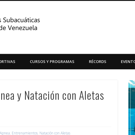
Centro de Actividades Su
ORTIVAS
CURSOS Y PROGRAMAS
RÉCORDS
EVENT
Central de Venezuela
nea y Natación con Aletas
Apnea
,
Entrenamientos
,
Natación con Aletas