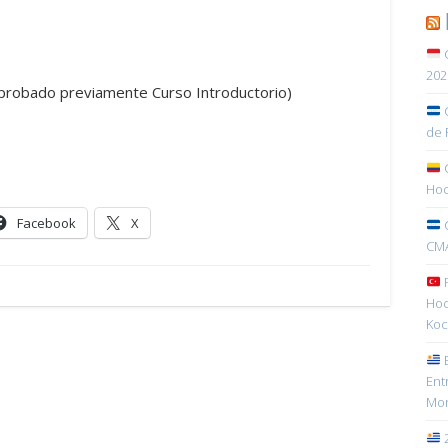
C
202
aprobado previamente Curso Introductorio)
C
de 
C
Hoc
Facebook
X
C
CMA
R
Hoc
Koc
E
Ent
Mon
2