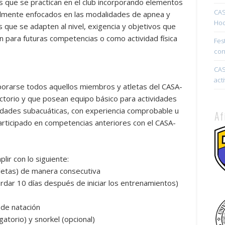
s que se practican en el club incorporando elementos
CAS
ipalmente enfocados en las modalidades de apnea y
Hoc
as que se adapten al nivel, exigencia y objetivos que
ón para futuras competencias o como actividad física
Fes
con
CAS
act
porarse todos aquellos miembros y atletas del CASA-
torio y que posean equipo básico para actividades
vidades subacuáticas, con experiencia comprobable u
Af
participado en competencias anteriores con el CASA-
ir con lo siguiente:
letas) de manera consecutiva
ardar 10 días después de iniciar los entrenamientos)
 de natación
gatorio) y snorkel (opcional)