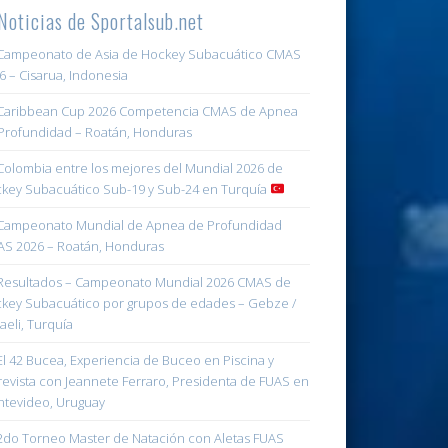
Noticias de Sportalsub.net
ampeonato de Asia de Hockey Subacuático CMAS
6 – Cisarua, Indonesia
aribbean Cup 2026 Competencia CMAS de Apnea
Profundidad – Roatán, Honduras
olombia entre los mejores del Mundial 2026 de
key Subacuático Sub-19 y Sub-24 en Turquía
ampeonato Mundial de Apnea de Profundidad
S 2026 – Roatán, Honduras
esultados – Campeonato Mundial 2026 CMAS de
key Subacuático por grupos de edades – Gebze /
aeli, Turquía
l 42 Bucea, Experiencia de Buceo en Piscina y
revista con Jeannete Ferraro, Presidenta de FUAS en
tevideo, Uruguay
do Torneo Master de Natación con Aletas FUAS