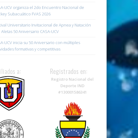
A-UCV organiza el 2do Encuentro Nacional de
key Subacuático FVAS 2026
tival Universitario Invitacional de Apnea y Natación
 Aletas 50 Aniversario CASA-UCV
A-UCV inicia su 50 Aniversario con múltiples
ividades formativas y competitivas
iliados a:
Registrados en:
Registro Nacional del
Deporte IND
#130001586341