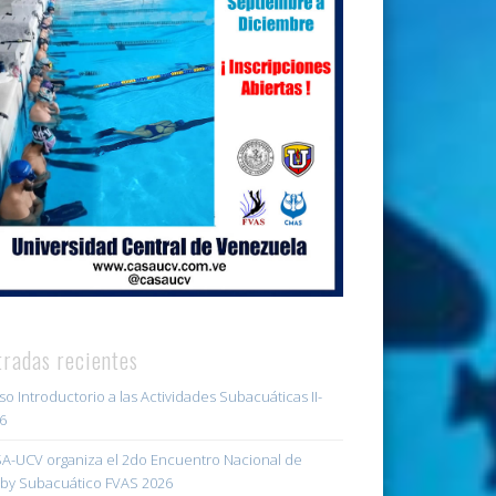
tradas recientes
so Introductorio a las Actividades Subacuáticas II-
6
A-UCV organiza el 2do Encuentro Nacional de
by Subacuático FVAS 2026