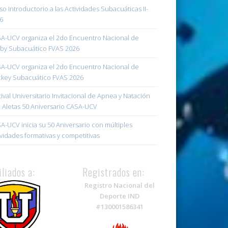
so Introductorio a las Actividades Subacuáticas II-
6
A-UCV organiza el 2do Encuentro Nacional de
by Subacuático FVAS 2026
A-UCV organiza el 2do Encuentro Nacional de
key Subacuático FVAS 2026
tival Universitario Invitacional de Apnea y Natación
 Aletas 50 Aniversario CASA-UCV
A-UCV inicia su 50 Aniversario con múltiples
ividades formativas y competitivas
iliados a:
Registrados en:
Registro Nacional del
Deporte IND
#130001586341