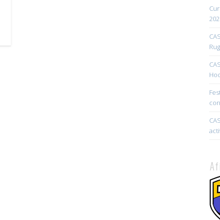
Cur
202
CAS
Rug
CAS
Hoc
Fes
con
CAS
act
Af