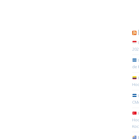
C
202
C
de 
C
Hoc
C
CMA
R
Hoc
Koc
E