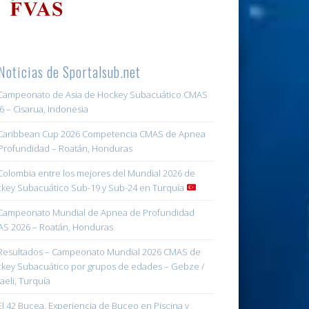
Noticias de Sportalsub.net
ampeonato de Asia de Hockey Subacuático CMAS
6 – Cisarua, Indonesia
aribbean Cup 2026 Competencia CMAS de Apnea
Profundidad – Roatán, Honduras
olombia entre los mejores del Mundial 2026 de
key Subacuático Sub-19 y Sub-24 en Turquía
ampeonato Mundial de Apnea de Profundidad
S 2026 – Roatán, Honduras
esultados – Campeonato Mundial 2026 CMAS de
key Subacuático por grupos de edades – Gebze /
aeli, Turquía
l 42 Bucea, Experiencia de Buceo en Piscina y