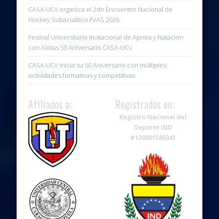
CASA-UCV organiza el 2do Encuentro Nacional de
Hockey Subacuático FVAS 2026
Festival Universitario Invitacional de Apnea y Natación
con Aletas 50 Aniversario CASA-UCV
CASA-UCV inicia su 50 Aniversario con múltiples
actividades formativas y competitivas
Afiliados a:
Registrados en:
Registro Nacional del
Deporte IND
#130001586341