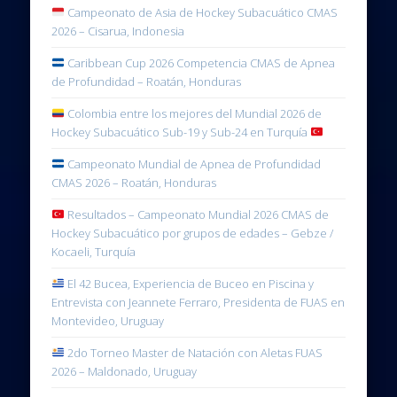
Campeonato de Asia de Hockey Subacuático CMAS
2026 – Cisarua, Indonesia
Caribbean Cup 2026 Competencia CMAS de Apnea
de Profundidad – Roatán, Honduras
Colombia entre los mejores del Mundial 2026 de
Hockey Subacuático Sub-19 y Sub-24 en Turquía
Campeonato Mundial de Apnea de Profundidad
CMAS 2026 – Roatán, Honduras
Resultados – Campeonato Mundial 2026 CMAS de
Hockey Subacuático por grupos de edades – Gebze /
Kocaeli, Turquía
El 42 Bucea, Experiencia de Buceo en Piscina y
Entrevista con Jeannete Ferraro, Presidenta de FUAS en
Montevideo, Uruguay
2do Torneo Master de Natación con Aletas FUAS
2026 – Maldonado, Uruguay