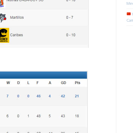
Med
C
Cam