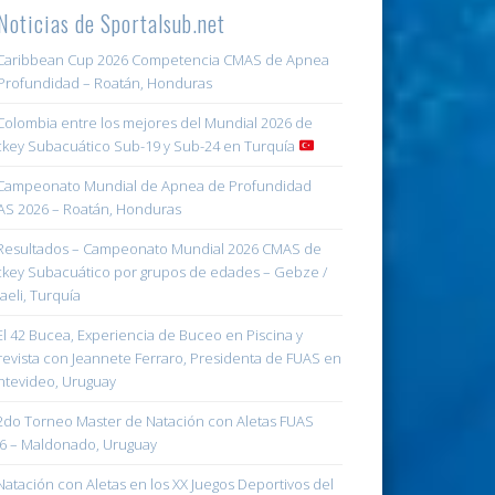
Noticias de Sportalsub.net
aribbean Cup 2026 Competencia CMAS de Apnea
Profundidad – Roatán, Honduras
olombia entre los mejores del Mundial 2026 de
key Subacuático Sub-19 y Sub-24 en Turquía
ampeonato Mundial de Apnea de Profundidad
S 2026 – Roatán, Honduras
esultados – Campeonato Mundial 2026 CMAS de
key Subacuático por grupos de edades – Gebze /
aeli, Turquía
l 42 Bucea, Experiencia de Buceo en Piscina y
revista con Jeannete Ferraro, Presidenta de FUAS en
tevideo, Uruguay
do Torneo Master de Natación con Aletas FUAS
6 – Maldonado, Uruguay
atación con Aletas en los XX Juegos Deportivos del