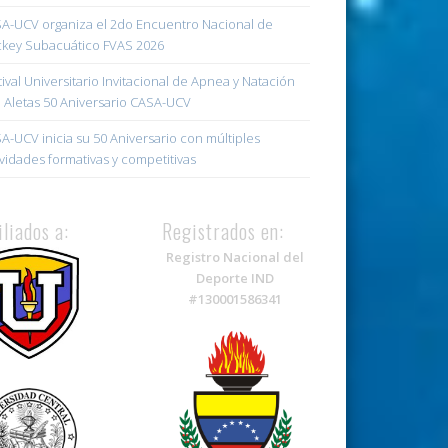
A-UCV organiza el 2do Encuentro Nacional de
key Subacuático FVAS 2026
tival Universitario Invitacional de Apnea y Natación
 Aletas 50 Aniversario CASA-UCV
A-UCV inicia su 50 Aniversario con múltiples
ividades formativas y competitivas
iliados a:
Registrados en:
Registro Nacional del
Deporte IND
#130001586341