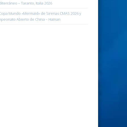
iterráneo – Taranto, Italia 2026
opa Mundo «Mermaid» de Sirenas CMAS 2026 y
peonato Abierto de China – Hainan