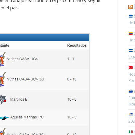
on el trabajo realizado en el próximo año y seguir
n el país.
C
de 
C
Hoc
C
CMA
R
Hoc
Koc
E
Ent
Mon
2
202
N