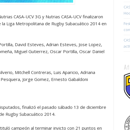
CAS
Hoc
utrias CASA-UCV 3G y Nutrias CASA-UCV finalizaron
de la Liga Metropolitana de Rugby Subacuático 2014 en
Fes
con
CAS
ortilla, David Esteves, Adrian Esteves, Jose Lopez,
act
meña, Miguel Gutierrez, Oscar Portilla, Oscar Daniel
Af
ilverio, Mitchell Contreras, Luis Aparicio, Adriana
gel Pesquera, Jorge Gomez, Ernesto Gabaldoni
sputados, finalizó el pasado sábado 13 de diciembre
 de Rugby Subacuático 2014.
tituló campeón al terminar invicto con 21 puntos en