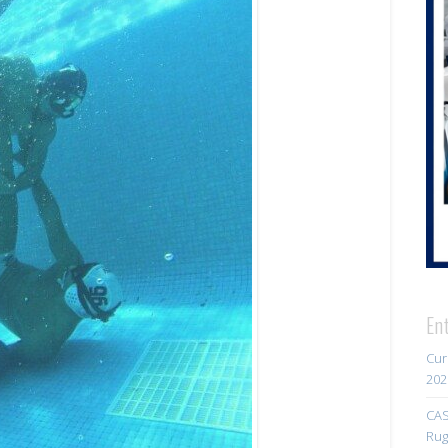
En
Cur
202
CAS
Rug