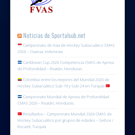
Noticias de Sportalsub.net
Campeonato de Asia de Hockey Subacuático CMAS
2026 – Cisarua, Indonesia
Caribbean Cup 2026 Competencia CMAS de Apnea
de Profundidad – Roatán, Honduras
Colombia entre los mejores del Mundial 2026 de
Hockey Subacuático Sub-19 y Sub-24 en Turquía
Campeonato Mundial de Apnea de Profundidad
CMAS 2026 – Roatán, Honduras
Resultados – Campeonato Mundial 2026 CMAS de
Hockey Subacuático por grupos de edades – Gebze /
Kocaeli, Turquía