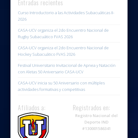
Entradas recientes
Curso Introductorio a las Actividades Subacuáticas II-
2026
CASA-UCV organiza el 2do Encuentro Nacional de
Rugby Subacuático FVAS 2026
CASA-UCV organiza el 2do Encuentro Nacional de
Hockey Subacuático FVAS 2026
Festival Universitario Invitacional de Apnea y Natación
con Aletas 50 Aniversario CASA-UCV
CASA-UCV inicia su 50 Aniversario con múltiples
actividades formativas y competitivas
Afiliados a:
Registrados en:
Registro Nacional del
Deporte IND
#130001586341