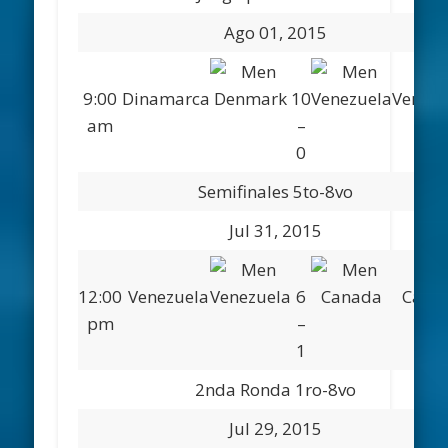
Ago 01, 2015
9:00
Dinamarca
10
Venezu
am
–
0
Semifinales 5to-8vo
Jul 31, 2015
12:00
Venezuela
6
Cana
pm
–
1
2nda Ronda 1ro-8vo
Jul 29, 2015