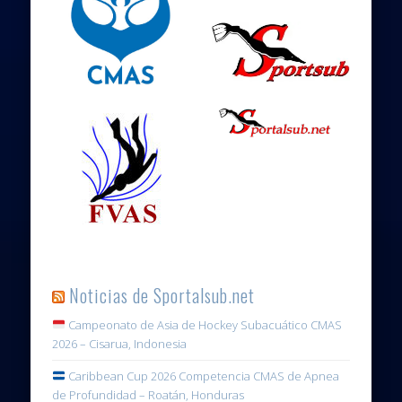
Noticias de Sportalsub.net
Campeonato de Asia de Hockey Subacuático CMAS
2026 – Cisarua, Indonesia
Caribbean Cup 2026 Competencia CMAS de Apnea
de Profundidad – Roatán, Honduras