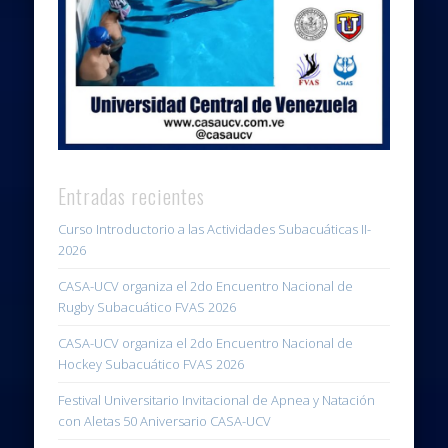
Entradas recientes
Curso Introductorio a las Actividades Subacuáticas II-
2026
CASA-UCV organiza el 2do Encuentro Nacional de
Rugby Subacuático FVAS 2026
CASA-UCV organiza el 2do Encuentro Nacional de
Hockey Subacuático FVAS 2026
Festival Universitario Invitacional de Apnea y Natación
con Aletas 50 Aniversario CASA-UCV