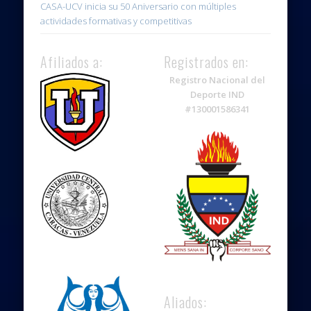
CASA-UCV inicia su 50 Aniversario con múltiples
actividades formativas y competitivas
Afiliados a:
Registrados en:
Registro Nacional del
Deporte IND
#130001586341
Aliados: