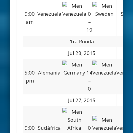
9:00
Venezuela
0
Suec
am
–
19
1ra Ronda
Jul 28, 2015
5:00
Alemania
14
Venezu
pm
–
0
Jul 27, 2015
9:00
Sudáfrica
0
Venezu