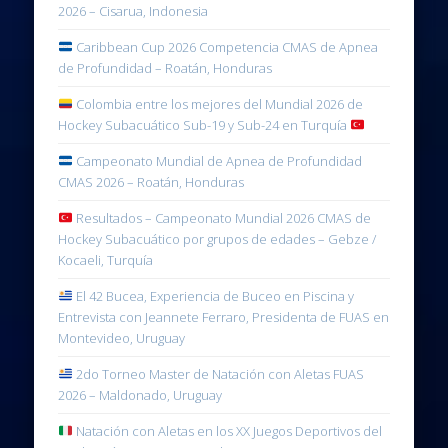
2026 – Cisarua, Indonesia
Caribbean Cup 2026 Competencia CMAS de Apnea
de Profundidad – Roatán, Honduras
Colombia entre los mejores del Mundial 2026 de
Hockey Subacuático Sub-19 y Sub-24 en Turquía
Campeonato Mundial de Apnea de Profundidad
CMAS 2026 – Roatán, Honduras
Resultados – Campeonato Mundial 2026 CMAS de
Hockey Subacuático por grupos de edades – Gebze /
Kocaeli, Turquía
El 42 Bucea, Experiencia de Buceo en Piscina y
Entrevista con Jeannete Ferraro, Presidenta de FUAS en
Montevideo, Uruguay
2do Torneo Master de Natación con Aletas FUAS
2026 – Maldonado, Uruguay
Natación con Aletas en los XX Juegos Deportivos del