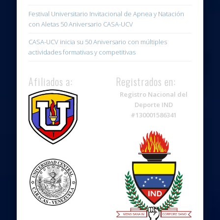
Festival Universitario Invitacional de Apnea y Natación
con Aletas 50 Aniversario CASA-UCV
CASA-UCV inicia su 50 Aniversario con múltiples
actividades formativas y competitivas
Afiliados a:
Registrados en:
Registro Nacional del
Deporte IND
#130001586341