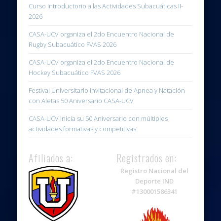
Curso Introductorio a las Actividades Subacuáticas II-
2026
CASA-UCV organiza el 2do Encuentro Nacional de
Rugby Subacuático FVAS 2026
CASA-UCV organiza el 2do Encuentro Nacional de
Hockey Subacuático FVAS 2026
Festival Universitario Invitacional de Apnea y Natación
con Aletas 50 Aniversario CASA-UCV
CASA-UCV inicia su 50 Aniversario con múltiples
actividades formativas y competitivas
Afiliados a:
Registrados en:
Registro Nacional del
Deporte IND
#130001586341