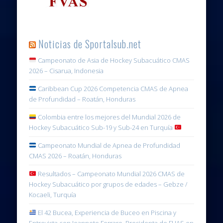
Noticias de Sportalsub.net
Campeonato de Asia de Hockey Subacuático CMAS
2026 – Cisarua, Indonesia
Caribbean Cup 2026 Competencia CMAS de Apnea
de Profundidad – Roatán, Honduras
Colombia entre los mejores del Mundial 2026 de
Hockey Subacuático Sub-19 y Sub-24 en Turquía
Campeonato Mundial de Apnea de Profundidad
CMAS 2026 – Roatán, Honduras
Resultados – Campeonato Mundial 2026 CMAS de
Hockey Subacuático por grupos de edades – Gebze /
Kocaeli, Turquía
El 42 Bucea, Experiencia de Buceo en Piscina y
Entrevista con Jeannete Ferraro, Presidenta de FUAS en