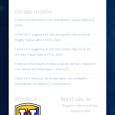
Entradas recientes
Curso Introductorio a las Actividades Subacuáticas II-
2026
CASA-UCV organiza el 2do Encuentro Nacional de
Rugby Subacuático FVAS 2026
CASA-UCV organiza el 2do Encuentro Nacional de
Hockey Subacuático FVAS 2026
Festival Universitario Invitacional de Apnea y Natación
con Aletas 50 Aniversario CASA-UCV
CASA-UCV inicia su 50 Aniversario con múltiples
actividades formativas y competitivas
Afiliados a:
Registrados en:
Registro Nacional del
Deporte IND