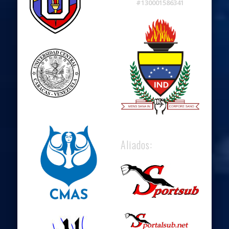
#130001586341
Aliados: