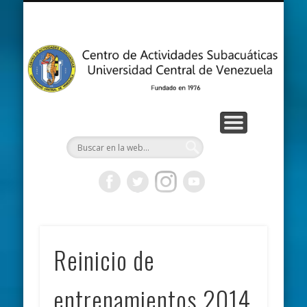
ACTIVIDADES DEPORTIVAS
CURSOS Y PROGRAMAS
CONTÁCTANOS
INTRANET
EVENTOS
RÉCORDS
EL CLUB
INICIO
A
Su
U
C
V
Reinicio de
entrenamientos 2014