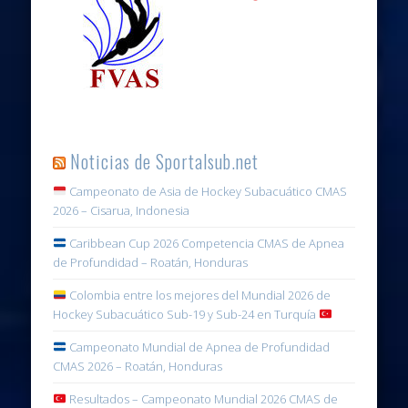
Noticias de Sportalsub.net
Campeonato de Asia de Hockey Subacuático CMAS
2026 – Cisarua, Indonesia
Caribbean Cup 2026 Competencia CMAS de Apnea
de Profundidad – Roatán, Honduras
Colombia entre los mejores del Mundial 2026 de
Hockey Subacuático Sub-19 y Sub-24 en Turquía
Campeonato Mundial de Apnea de Profundidad
CMAS 2026 – Roatán, Honduras
Resultados – Campeonato Mundial 2026 CMAS de