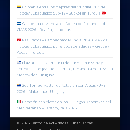
Colombia entre los mejores del Mundial 2026 de
Hockey Subacuático Sub-19 y Sub-24 en Turquía
Campeonato Mundial de Apnea de Profundidad
CMAS 2026 – Roatán, Honduras
Resultados – Campeonato Mundial 2026 CMAS de
Hockey Subacuático por grupos de edades – Gebze /
Kocaeli, Turquía
El 42 Bucea, Experiencia de Buceo en Piscina y
Entrevista con Jeannete Ferraro, Presidenta de FUAS en
Montevideo, Uruguay
2do Torneo Master de Natación con Aletas FUAS
2026 – Maldonado, Uruguay
Natación con Aletas en los XX Juegos Deportivos del
Mediterráneo – Taranto, Italia 2026
© 2026 Centro de Actividades Subacuáticas