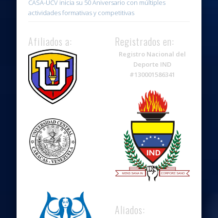
CASA-UCV inicia su 50 Aniversario con múltiples
actividades formativas y competitivas
Afiliados a:
Registrados en:
Registro Nacional del
Deporte IND
#130001586341
Aliados: