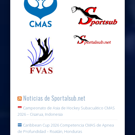
Noticias de Sportalsub.net
Campeonato de Asia de Hockey Subacuático CMAS
2026 – Cisarua, Indonesia
Caribbean Cup 2026 Competencia CMAS de Apnea
de Profundidad – Roatán, Honduras