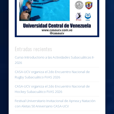
Entradas recientes
Curso Introductorio a las Actividades Subacuáticas II-
2026
CASA-UCV organiza el 2do Encuentro Nacional de
Rugby Subacuático FVAS 2026
CASA-UCV organiza el 2do Encuentro Nacional de
Hockey Subacuático FVAS 2026
Festival Universitario Invitacional de Apnea y Natación
con Aletas 50 Aniversario CASA-UCV