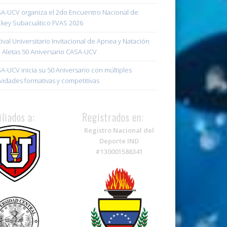
A-UCV organiza el 2do Encuentro Nacional de
key Subacuático FVAS 2026
tival Universitario Invitacional de Apnea y Natación
 Aletas 50 Aniversario CASA-UCV
A-UCV inicia su 50 Aniversario con múltiples
ividades formativas y competitivas
iliados a:
Registrados en:
Registro Nacional del
Deporte IND
#130001586341