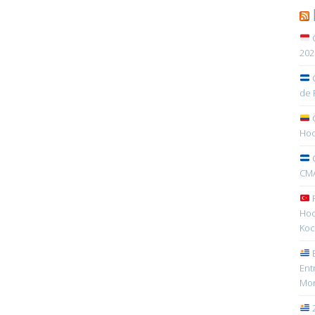
C
202
C
de 
C
Hoc
C
CMA
R
Hoc
Koc
E
Ent
Mon
2