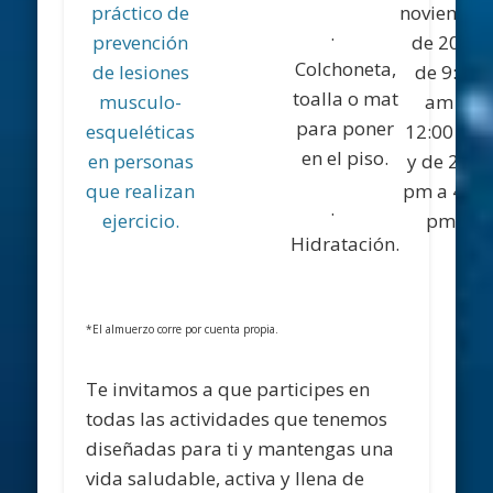
práctico de
noviembr
·
prevención
de 2016
Colchoneta,
de lesiones
de 9:00
toalla o mat
musculo-
am a
para poner
esqueléticas
12:00 pm
en el piso.
en personas
y de 2:00
que realizan
pm a 4:00
·
ejercicio.
pm.
*
Hidratación.
*El almuerzo corre por cuenta propia.
Te invitamos a que participes en
todas las actividades que tenemos
diseñadas para ti y mantengas una
vida saludable, activa y llena de