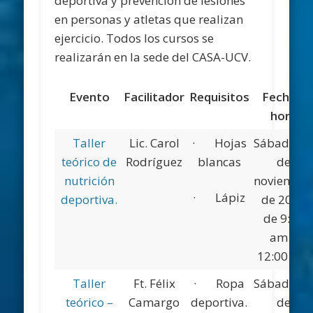
deportiva y prevención de lesiones
en personas y atletas que realizan
ejercicio. Todos los cursos se
realizarán en la sede del CASA-UCV.
Evento
Facilitador
Requisitos
Fecha y
hora
Taller
Lic. Carol
· Hojas
Sábado 0
teórico de
Rodríguez
blancas
de
nutrición
noviembr
· Lápiz
deportiva.
de 2016
de 9:00
am a
12:00 pm
Taller
Ft. Félix
· Ropa
Sábado 2
teórico –
Camargo
deportiva.
de