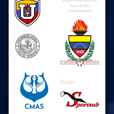
Registro Nacional del
Deporte IND
#130001586341
Aliados: