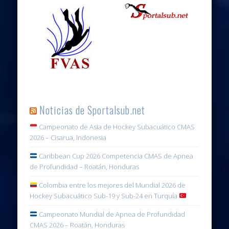
Noticias de Sportalsub.net
Campeonato de Asia de Hockey Subacuático CMAS
2026 – Cisarua, Indonesia
Caribbean Cup 2026 Competencia CMAS de Apnea
de Profundidad – Roatán, Honduras
Colombia entre los mejores del Mundial 2026 de
Hockey Subacuático Sub-19 y Sub-24 en Turquía
Campeonato Mundial de Apnea de Profundidad
CMAS 2026 – Roatán, Honduras