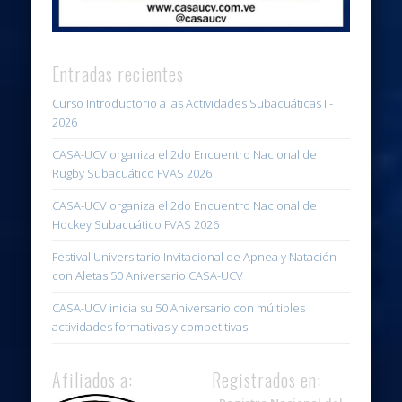
Entradas recientes
Curso Introductorio a las Actividades Subacuáticas II-
2026
CASA-UCV organiza el 2do Encuentro Nacional de
Rugby Subacuático FVAS 2026
CASA-UCV organiza el 2do Encuentro Nacional de
Hockey Subacuático FVAS 2026
Festival Universitario Invitacional de Apnea y Natación
con Aletas 50 Aniversario CASA-UCV
CASA-UCV inicia su 50 Aniversario con múltiples
actividades formativas y competitivas
Afiliados a:
Registrados en: