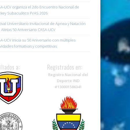
A-UCV organiza el 2do Encuentro Nacional de
key Subacuático FVAS 2026
tival Universitario Invitacional de Apnea y Natación
 Aletas 50 Aniversario CASA-UCV
A-UCV inicia su 50 Aniversario con múltiples
ividades formativas y competitivas
iliados a:
Registrados en:
Registro Nacional del
Deporte IND
#130001586341