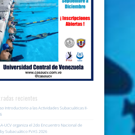
tradas recientes
so Introductorio a las Actividades Subacuáticas II-
6
A-UCV organiza el 2do Encuentro Nacional de
by Subacuático FVAS 2026