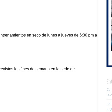
En
Cur
202
CAS
Rug