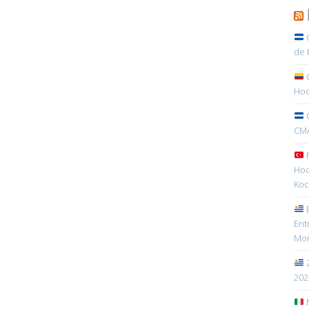
C
de 
C
Hoc
C
CMA
R
Hoc
Koc
E
Ent
Mon
2
202
N