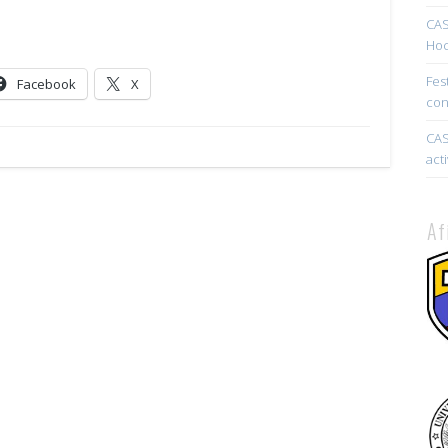
CAS
Hoc
Fes
Facebook
X
con
CAS
act
Af