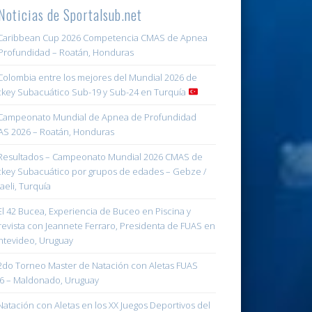
Noticias de Sportalsub.net
aribbean Cup 2026 Competencia CMAS de Apnea
Profundidad – Roatán, Honduras
olombia entre los mejores del Mundial 2026 de
key Subacuático Sub-19 y Sub-24 en Turquía
ampeonato Mundial de Apnea de Profundidad
S 2026 – Roatán, Honduras
esultados – Campeonato Mundial 2026 CMAS de
key Subacuático por grupos de edades – Gebze /
aeli, Turquía
l 42 Bucea, Experiencia de Buceo en Piscina y
revista con Jeannete Ferraro, Presidenta de FUAS en
tevideo, Uruguay
do Torneo Master de Natación con Aletas FUAS
6 – Maldonado, Uruguay
atación con Aletas en los XX Juegos Deportivos del