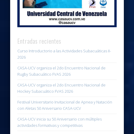
Entradas recientes
Curso Introductorio a las Actividades Subacuáticas II-
2026
CASA-UCV organiza el 2do Encuentro Nacional de
Rugby Subacuático FVAS 2026
CASA-UCV organiza el 2do Encuentro Nacional de
Hockey Subacuático FVAS 2026
Festival Universitario Invitacional de Apnea y Natación
con Aletas 50 Aniversario CASA-UCV
CASA-UCV inicia su 50 Aniversario con múltiples
actividades formativas y competitivas