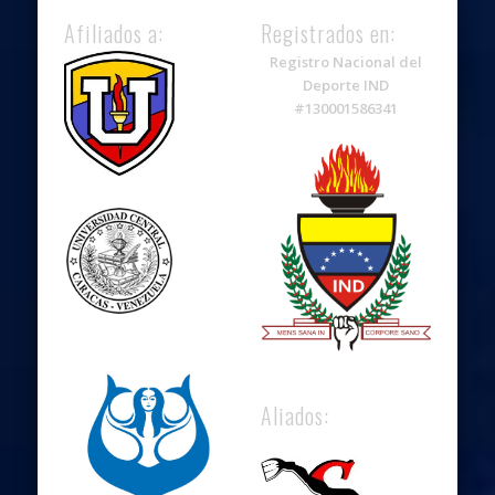
Afiliados a:
Registrados en:
Registro Nacional del
Deporte IND
#130001586341
Aliados: