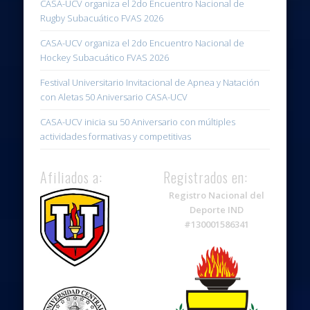
CASA-UCV organiza el 2do Encuentro Nacional de
Rugby Subacuático FVAS 2026
CASA-UCV organiza el 2do Encuentro Nacional de
Hockey Subacuático FVAS 2026
Festival Universitario Invitacional de Apnea y Natación
con Aletas 50 Aniversario CASA-UCV
CASA-UCV inicia su 50 Aniversario con múltiples
actividades formativas y competitivas
Afiliados a:
Registrados en:
Registro Nacional del
Deporte IND
#130001586341