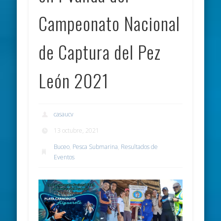
Campeonato Nacional
de Captura del Pez
León 2021
casaucv
13 octubre, 2021
Buceo
,
Pesca Submarina
,
Resultados de
Eventos