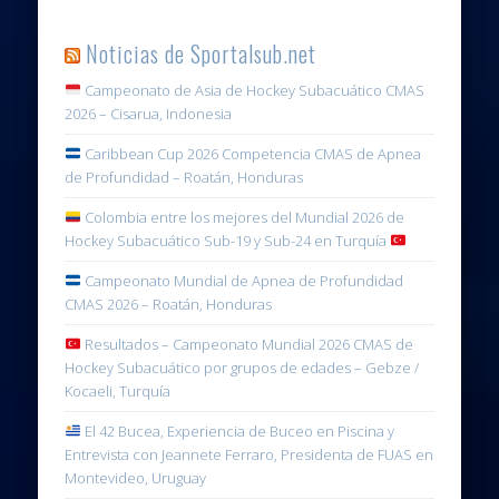
Noticias de Sportalsub.net
Campeonato de Asia de Hockey Subacuático CMAS
2026 – Cisarua, Indonesia
Caribbean Cup 2026 Competencia CMAS de Apnea
de Profundidad – Roatán, Honduras
Colombia entre los mejores del Mundial 2026 de
Hockey Subacuático Sub-19 y Sub-24 en Turquía
Campeonato Mundial de Apnea de Profundidad
CMAS 2026 – Roatán, Honduras
Resultados – Campeonato Mundial 2026 CMAS de
Hockey Subacuático por grupos de edades – Gebze /
Kocaeli, Turquía
El 42 Bucea, Experiencia de Buceo en Piscina y
Entrevista con Jeannete Ferraro, Presidenta de FUAS en
Montevideo, Uruguay