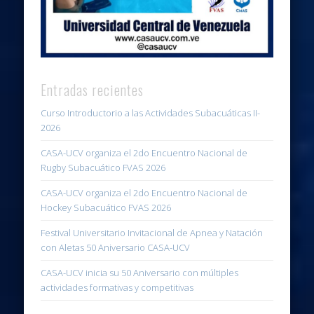
Entradas recientes
Curso Introductorio a las Actividades Subacuáticas II-
2026
CASA-UCV organiza el 2do Encuentro Nacional de
Rugby Subacuático FVAS 2026
CASA-UCV organiza el 2do Encuentro Nacional de
Hockey Subacuático FVAS 2026
Festival Universitario Invitacional de Apnea y Natación
con Aletas 50 Aniversario CASA-UCV
CASA-UCV inicia su 50 Aniversario con múltiples
actividades formativas y competitivas