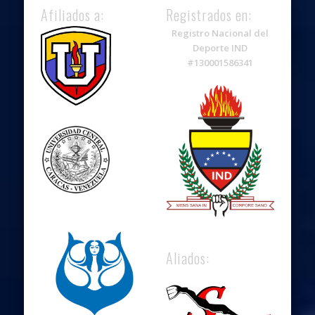
Afiliados a:
Registrados en:
Registro Nacional del
Deporte IND
#130001586341
Aliados: