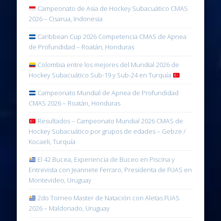
Campeonato de Asia de Hockey Subacuático CMAS
2026 – Cisarua, Indonesia
Caribbean Cup 2026 Competencia CMAS de Apnea
de Profundidad – Roatán, Honduras
Colombia entre los mejores del Mundial 2026 de
Hockey Subacuático Sub-19 y Sub-24 en Turquía
Campeonato Mundial de Apnea de Profundidad
CMAS 2026 – Roatán, Honduras
Resultados – Campeonato Mundial 2026 CMAS de
Hockey Subacuático por grupos de edades – Gebze /
Kocaeli, Turquía
El 42 Bucea, Experiencia de Buceo en Piscina y
Entrevista con Jeannete Ferraro, Presidenta de FUAS en
Montevideo, Uruguay
2do Torneo Master de Natación con Aletas FUAS
2026 – Maldonado, Uruguay