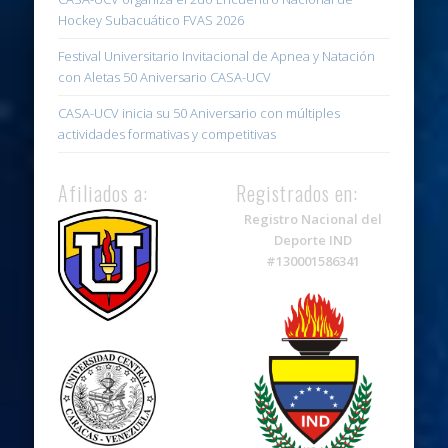
Hockey Subacuático FVAS 2026
Festival Universitario Invitacional de Apnea y Natación
con Aletas 50 Aniversario CASA-UCV
CASA-UCV inicia su 50 Aniversario con múltiples
actividades formativas y competitivas
Afiliados a:
Registrados en:
Registro Nacional del
Deporte IND
#130001586341