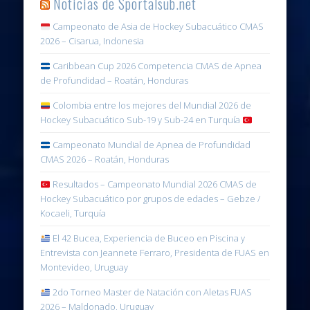
Noticias de Sportalsub.net
Campeonato de Asia de Hockey Subacuático CMAS
2026 – Cisarua, Indonesia
Caribbean Cup 2026 Competencia CMAS de Apnea
de Profundidad – Roatán, Honduras
Colombia entre los mejores del Mundial 2026 de
Hockey Subacuático Sub-19 y Sub-24 en Turquía
Campeonato Mundial de Apnea de Profundidad
CMAS 2026 – Roatán, Honduras
Resultados – Campeonato Mundial 2026 CMAS de
Hockey Subacuático por grupos de edades – Gebze /
Kocaeli, Turquía
El 42 Bucea, Experiencia de Buceo en Piscina y
Entrevista con Jeannete Ferraro, Presidenta de FUAS en
Montevideo, Uruguay
2do Torneo Master de Natación con Aletas FUAS
2026 – Maldonado, Uruguay