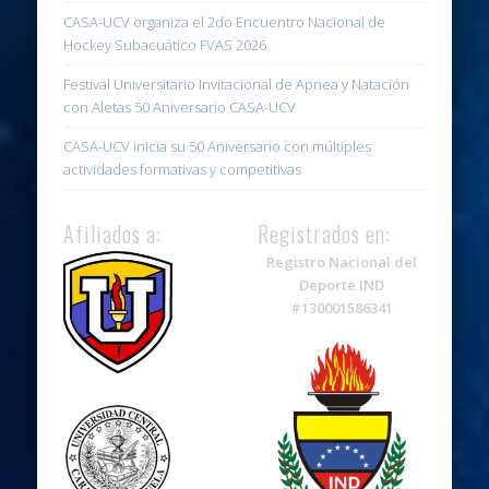
CASA-UCV organiza el 2do Encuentro Nacional de
Hockey Subacuático FVAS 2026
Festival Universitario Invitacional de Apnea y Natación
con Aletas 50 Aniversario CASA-UCV
CASA-UCV inicia su 50 Aniversario con múltiples
actividades formativas y competitivas
Afiliados a:
Registrados en:
Registro Nacional del
Deporte IND
#130001586341