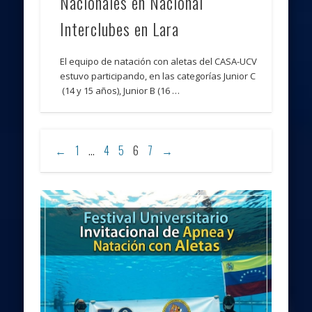
Nacionales en Nacional
Interclubes en Lara
El equipo de natación con aletas del CASA-UCV
estuvo participando, en las categorías Junior C
(14 y 15 años), Junior B (16 …
←
1
…
4
5
6
7
→