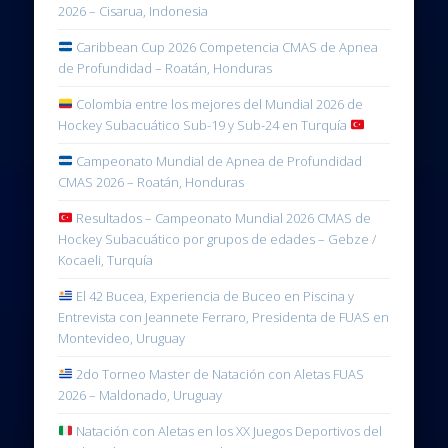
2026 – Cisarua, Indonesia
Caribbean Cup 2026 Competencia CMAS de Apnea
de Profundidad – Roatán, Honduras
Colombia entre los mejores del Mundial 2026 de
Hockey Subacuático Sub-19 y Sub-24 en Turquía
Campeonato Mundial de Apnea de Profundidad
CMAS 2026 – Roatán, Honduras
Resultados – Campeonato Mundial 2026 CMAS de
Hockey Subacuático por grupos de edades – Gebze /
Kocaeli, Turquía
El 42 Bucea, Experiencia de Buceo en Piscina y
Entrevista con Jeannete Ferraro, Presidenta de FUAS en
Montevideo, Uruguay
2do Torneo Master de Natación con Aletas FUAS
2026 – Maldonado, Uruguay
Natación con Aletas en los XX Juegos Deportivos del