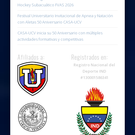
Hockey Subacuático FVAS 2026
Festival Universitario Invitacional de Apnea y Natación
con Aletas 50 Aniversario CASA-UCV
CASA-UCV inicia su 50 Aniversario con múltiples
actividades formativas y competitivas
Afiliados a:
Registrados en:
Registro Nacional del
Deporte IND
#130001586341