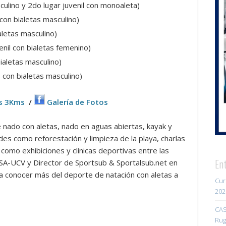
ulino y 2do lugar juvenil con monoaleta)
on bialetas masculino)
aletas masculino)
enil con bialetas femenino)
bialetas masculino)
 con bialetas masculino)
as 3Kms
/
Galería de Fotos
 nado con aletas, nado en aguas abiertas, kayak y
des como reforestación y limpieza de la playa, charlas
omo exhibiciones y clínicas deportivas entre las
En
ASA-UCV y Director de Sportsub & Sportalsub.net en
a conocer más del deporte de natación con aletas a
Cur
202
CAS
Rug