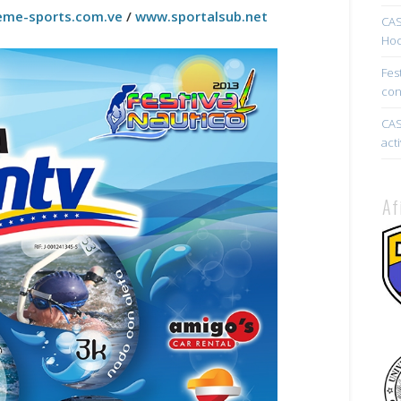
eme-sports.com.ve
/
www.sportalsub.net
CAS
Hoc
Fes
con
CAS
act
Af