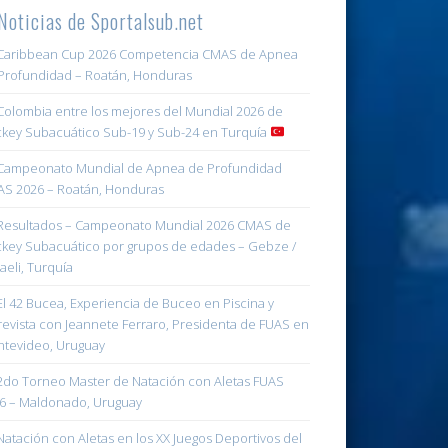
Noticias de Sportalsub.net
aribbean Cup 2026 Competencia CMAS de Apnea
Profundidad – Roatán, Honduras
olombia entre los mejores del Mundial 2026 de
key Subacuático Sub-19 y Sub-24 en Turquía
ampeonato Mundial de Apnea de Profundidad
S 2026 – Roatán, Honduras
esultados – Campeonato Mundial 2026 CMAS de
key Subacuático por grupos de edades – Gebze /
aeli, Turquía
l 42 Bucea, Experiencia de Buceo en Piscina y
revista con Jeannete Ferraro, Presidenta de FUAS en
tevideo, Uruguay
do Torneo Master de Natación con Aletas FUAS
6 – Maldonado, Uruguay
atación con Aletas en los XX Juegos Deportivos del