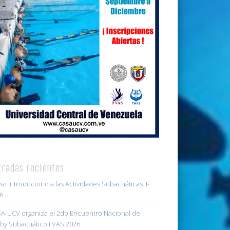
tradas recientes
so Introductorio a las Actividades Subacuáticas II-
6
A-UCV organiza el 2do Encuentro Nacional de
by Subacuático FVAS 2026