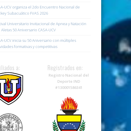
A-UCV organiza el 2do Encuentro Nacional de
key Subacuático FVAS 2026
tival Universitario Invitacional de Apnea y Natación
 Aletas 50 Aniversario CASA-UCV
A-UCV inicia su 50 Aniversario con múltiples
ividades formativas y competitivas
iliados a:
Registrados en:
Registro Nacional del
Deporte IND
#130001586341