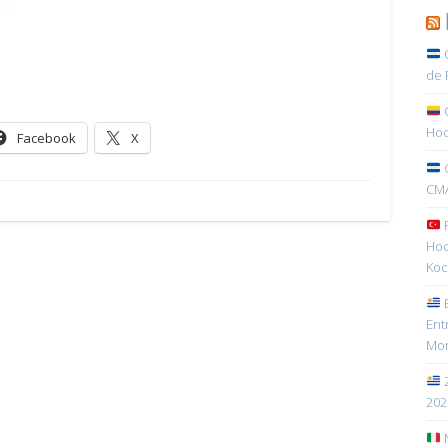
C
de 
C
Hoc
Facebook
X
C
CMA
R
Hoc
Koc
E
Ent
Mon
2
202
N