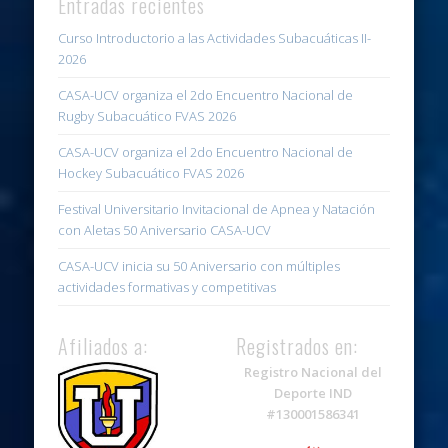
Entradas recientes
Curso Introductorio a las Actividades Subacuáticas II-
2026
CASA-UCV organiza el 2do Encuentro Nacional de
Rugby Subacuático FVAS 2026
CASA-UCV organiza el 2do Encuentro Nacional de
Hockey Subacuático FVAS 2026
Festival Universitario Invitacional de Apnea y Natación
con Aletas 50 Aniversario CASA-UCV
CASA-UCV inicia su 50 Aniversario con múltiples
actividades formativas y competitivas
Afiliados a:
Registrados en:
Registro Nacional del
Deporte IND
#130001586341