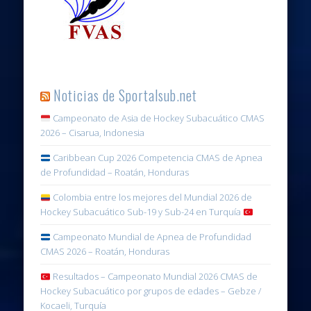
Noticias de Sportalsub.net
Campeonato de Asia de Hockey Subacuático CMAS
2026 – Cisarua, Indonesia
Caribbean Cup 2026 Competencia CMAS de Apnea
de Profundidad – Roatán, Honduras
Colombia entre los mejores del Mundial 2026 de
Hockey Subacuático Sub-19 y Sub-24 en Turquía
Campeonato Mundial de Apnea de Profundidad
CMAS 2026 – Roatán, Honduras
Resultados – Campeonato Mundial 2026 CMAS de
Hockey Subacuático por grupos de edades – Gebze /
Kocaeli, Turquía