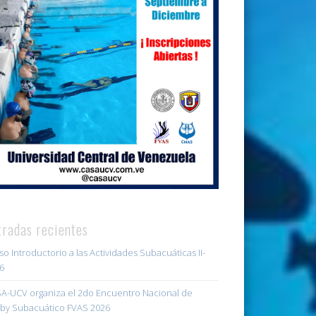
tradas recientes
so Introductorio a las Actividades Subacuáticas II-
6
A-UCV organiza el 2do Encuentro Nacional de
by Subacuático FVAS 2026