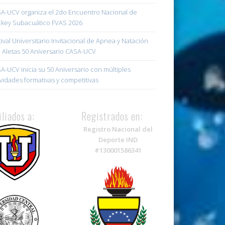
A-UCV organiza el 2do Encuentro Nacional de
key Subacuático FVAS 2026
tival Universitario Invitacional de Apnea y Natación
 Aletas 50 Aniversario CASA-UCV
A-UCV inicia su 50 Aniversario con múltiples
ividades formativas y competitivas
iliados a:
Registrados en:
Registro Nacional del
Deporte IND
#130001586341