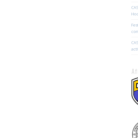
CAS
Hoc
Fes
con
CAS
act
Af