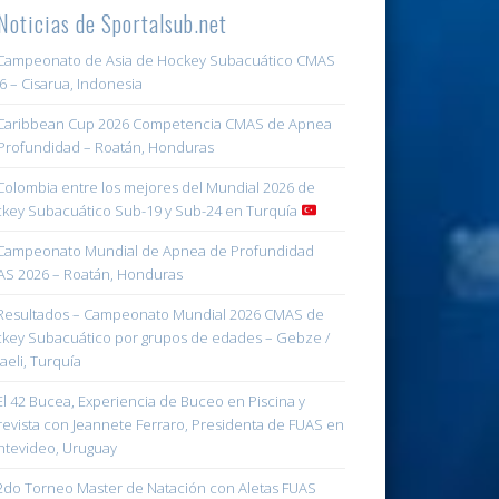
Noticias de Sportalsub.net
ampeonato de Asia de Hockey Subacuático CMAS
6 – Cisarua, Indonesia
aribbean Cup 2026 Competencia CMAS de Apnea
Profundidad – Roatán, Honduras
olombia entre los mejores del Mundial 2026 de
key Subacuático Sub-19 y Sub-24 en Turquía
ampeonato Mundial de Apnea de Profundidad
S 2026 – Roatán, Honduras
esultados – Campeonato Mundial 2026 CMAS de
key Subacuático por grupos de edades – Gebze /
aeli, Turquía
l 42 Bucea, Experiencia de Buceo en Piscina y
revista con Jeannete Ferraro, Presidenta de FUAS en
tevideo, Uruguay
do Torneo Master de Natación con Aletas FUAS