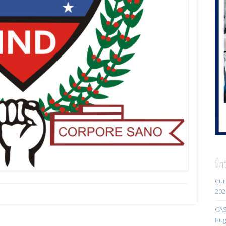
En
Cur
202
CAS
Rug