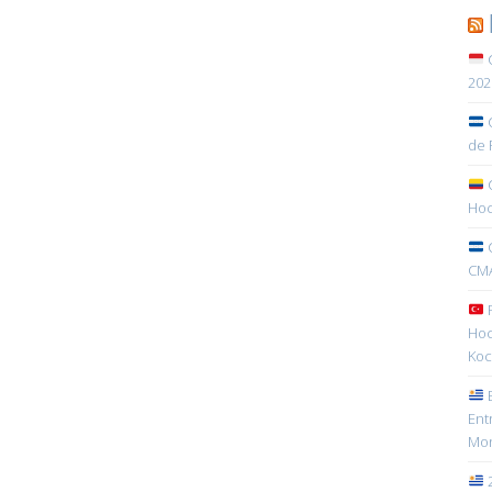
C
202
C
de 
C
Hoc
C
CMA
R
Hoc
Koc
E
Ent
Mon
2