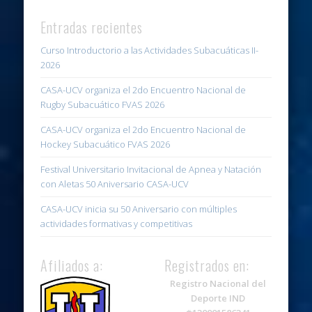
Entradas recientes
Curso Introductorio a las Actividades Subacuáticas II-
2026
CASA-UCV organiza el 2do Encuentro Nacional de
Rugby Subacuático FVAS 2026
CASA-UCV organiza el 2do Encuentro Nacional de
Hockey Subacuático FVAS 2026
Festival Universitario Invitacional de Apnea y Natación
con Aletas 50 Aniversario CASA-UCV
CASA-UCV inicia su 50 Aniversario con múltiples
actividades formativas y competitivas
Afiliados a:
Registrados en:
Registro Nacional del
Deporte IND