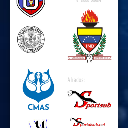
#130001586341
Aliados: