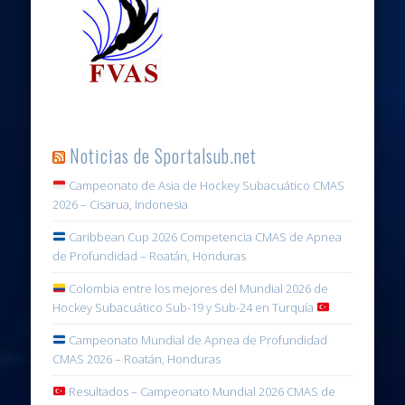
Noticias de Sportalsub.net
Campeonato de Asia de Hockey Subacuático CMAS
2026 – Cisarua, Indonesia
Caribbean Cup 2026 Competencia CMAS de Apnea
de Profundidad – Roatán, Honduras
Colombia entre los mejores del Mundial 2026 de
Hockey Subacuático Sub-19 y Sub-24 en Turquía
Campeonato Mundial de Apnea de Profundidad
CMAS 2026 – Roatán, Honduras
Resultados – Campeonato Mundial 2026 CMAS de