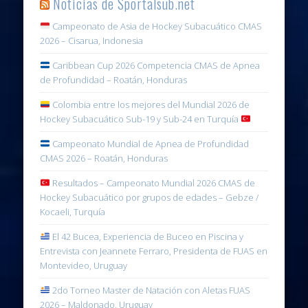
Noticias de Sportalsub.net
Campeonato de Asia de Hockey Subacuático CMAS
2026 – Cisarua, Indonesia
Caribbean Cup 2026 Competencia CMAS de Apnea
de Profundidad – Roatán, Honduras
Colombia entre los mejores del Mundial 2026 de
Hockey Subacuático Sub-19 y Sub-24 en Turquía
Campeonato Mundial de Apnea de Profundidad
CMAS 2026 – Roatán, Honduras
Resultados – Campeonato Mundial 2026 CMAS de
Hockey Subacuático por grupos de edades – Gebze /
Kocaeli, Turquía
El 42 Bucea, Experiencia de Buceo en Piscina y
Entrevista con Jeannete Ferraro, Presidenta de FUAS en
Montevideo, Uruguay
2do Torneo Master de Natación con Aletas FUAS
2026 – Maldonado, Uruguay