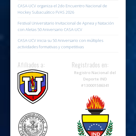
CASA-UCV organiza el 2do Encuentro Nacional de
Hockey Subacuático FVAS 2026
Festival Universitario Invitacional de Apnea y Natación
con Aletas 50 Aniversario CASA-UCV
CASA-UCV inicia su 50 Aniversario con múltiples
actividades formativas y competitivas
Afiliados a:
Registrados en:
Registro Nacional del
Deporte IND
#130001586341