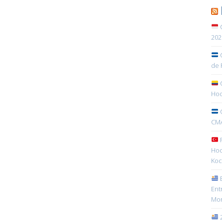
C
202
C
de 
C
Hoc
C
CMA
R
Hoc
Koc
E
Ent
Mon
2