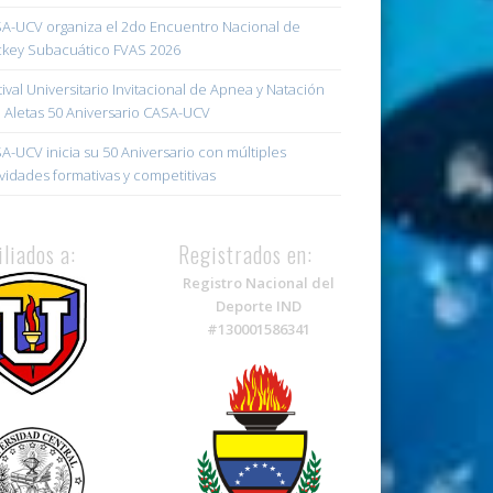
A-UCV organiza el 2do Encuentro Nacional de
key Subacuático FVAS 2026
tival Universitario Invitacional de Apnea y Natación
 Aletas 50 Aniversario CASA-UCV
A-UCV inicia su 50 Aniversario con múltiples
ividades formativas y competitivas
iliados a:
Registrados en:
Registro Nacional del
Deporte IND
#130001586341