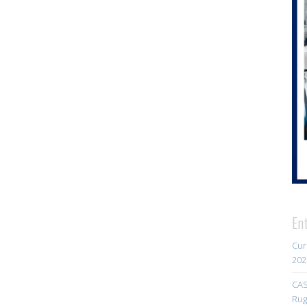
En
Cur
202
CAS
Rug