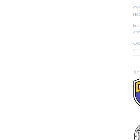
CAS
Hoc
Fes
con
CAS
act
Af