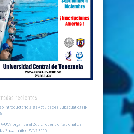
tradas recientes
so Introductorio a las Actividades Subacuáticas II-
6
A-UCV organiza el 2do Encuentro Nacional de
by Subacuático FVAS 2026