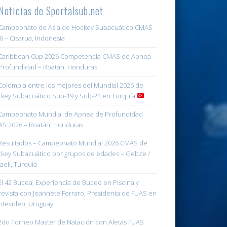
Noticias de Sportalsub.net
ampeonato de Asia de Hockey Subacuático CMAS
6 – Cisarua, Indonesia
aribbean Cup 2026 Competencia CMAS de Apnea
Profundidad – Roatán, Honduras
olombia entre los mejores del Mundial 2026 de
key Subacuático Sub-19 y Sub-24 en Turquía
ampeonato Mundial de Apnea de Profundidad
S 2026 – Roatán, Honduras
esultados – Campeonato Mundial 2026 CMAS de
key Subacuático por grupos de edades – Gebze /
aeli, Turquía
l 42 Bucea, Experiencia de Buceo en Piscina y
revista con Jeannete Ferraro, Presidenta de FUAS en
tevideo, Uruguay
do Torneo Master de Natación con Aletas FUAS