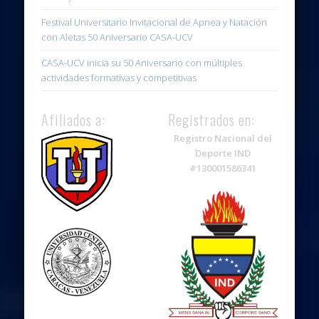
Festival Universitario Invitacional de Apnea y Natación
con Aletas 50 Aniversario CASA-UCV
CASA-UCV inicia su 50 Aniversario con múltiples
actividades formativas y competitivas
Afiliados a:
Registrados en:
Registro Nacional del
Deporte IND
#130001586341