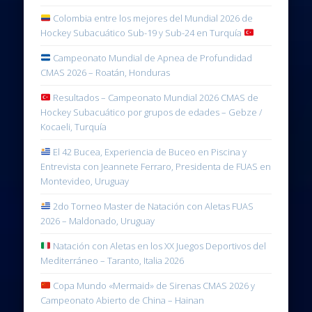
Colombia entre los mejores del Mundial 2026 de
Hockey Subacuático Sub-19 y Sub-24 en Turquía
Campeonato Mundial de Apnea de Profundidad
CMAS 2026 – Roatán, Honduras
Resultados – Campeonato Mundial 2026 CMAS de
Hockey Subacuático por grupos de edades – Gebze /
Kocaeli, Turquía
El 42 Bucea, Experiencia de Buceo en Piscina y
Entrevista con Jeannete Ferraro, Presidenta de FUAS en
Montevideo, Uruguay
2do Torneo Master de Natación con Aletas FUAS
2026 – Maldonado, Uruguay
Natación con Aletas en los XX Juegos Deportivos del
Mediterráneo – Taranto, Italia 2026
Copa Mundo «Mermaid» de Sirenas CMAS 2026 y
Campeonato Abierto de China – Hainan