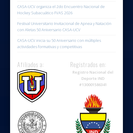
CASA-UCV organiza el 2do Encuentro Nacional de
Hockey Subacuático FVAS 2026
Festival Universitario Invitacional de Apnea y Natación
con Aletas 50 Aniversario CASA-UCV
CASA-UCV inicia su 50 Aniversario con múltiples
actividades formativas y competitivas
Afiliados a:
Registrados en:
Registro Nacional del
Deporte IND
#130001586341