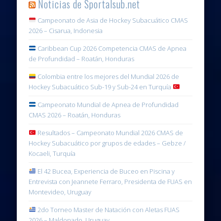
Noticias de Sportalsub.net
Campeonato de Asia de Hockey Subacuático CMAS
2026 – Cisarua, Indonesia
Caribbean Cup 2026 Competencia CMAS de Apnea
de Profundidad – Roatán, Honduras
Colombia entre los mejores del Mundial 2026 de
Hockey Subacuático Sub-19 y Sub-24 en Turquía
Campeonato Mundial de Apnea de Profundidad
CMAS 2026 – Roatán, Honduras
Resultados – Campeonato Mundial 2026 CMAS de
Hockey Subacuático por grupos de edades – Gebze /
Kocaeli, Turquía
El 42 Bucea, Experiencia de Buceo en Piscina y
Entrevista con Jeannete Ferraro, Presidenta de FUAS en
Montevideo, Uruguay
2do Torneo Master de Natación con Aletas FUAS
2026 – Maldonado, Uruguay