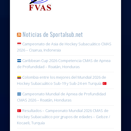
Noticias de Sportalsub.net
Campeonato de Asia de Hockey Subacuático CMAS
2026 – Cisarua, Indonesia
Caribbean Cup 2026 Competencia CMAS de Apnea
de Profundidad – Roatán, Honduras
Colombia entre los mejores del Mundial 2026 de
Hockey Subacuático Sub-19 y Sub-24 en Turquía
Campeonato Mundial de Apnea de Profundidad
CMAS 2026 – Roatán, Honduras
Resultados – Campeonato Mundial 2026 CMAS de
Hockey Subacuático por grupos de edades – Gebze /
Kocaeli, Turquía