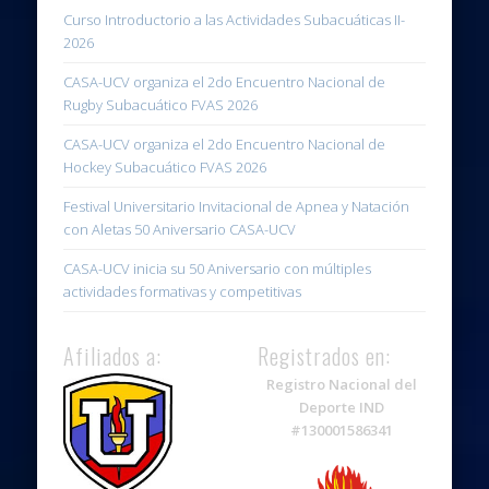
Curso Introductorio a las Actividades Subacuáticas II-
2026
CASA-UCV organiza el 2do Encuentro Nacional de
Rugby Subacuático FVAS 2026
CASA-UCV organiza el 2do Encuentro Nacional de
Hockey Subacuático FVAS 2026
Festival Universitario Invitacional de Apnea y Natación
con Aletas 50 Aniversario CASA-UCV
CASA-UCV inicia su 50 Aniversario con múltiples
actividades formativas y competitivas
Afiliados a:
Registrados en:
Registro Nacional del
Deporte IND
#130001586341