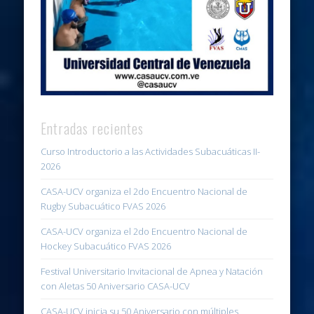
Entradas recientes
Curso Introductorio a las Actividades Subacuáticas II-
2026
CASA-UCV organiza el 2do Encuentro Nacional de
Rugby Subacuático FVAS 2026
CASA-UCV organiza el 2do Encuentro Nacional de
Hockey Subacuático FVAS 2026
Festival Universitario Invitacional de Apnea y Natación
con Aletas 50 Aniversario CASA-UCV
CASA-UCV inicia su 50 Aniversario con múltiples