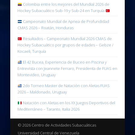
Colombia entre los mejores del Mundial 2026 de
Hockey Subacuático Sub-19 y Sub-24 en Turquía
Campeonato Mundial de Apnea de Profundidad
CMAS 2026 – Roatán, Honduras
Resultados – Campeonato Mundial 2026 CMAS de
Hockey Subacuático por grupos de edades – Gebze /
Kocaeli, Turquía
El 42 Bucea, Experiencia de Buceo en Piscina y
Entrevista con Jeannete Ferraro, Presidenta de FUAS en
Montevideo, Uruguay
2do Torneo Master de Natación con Aletas FUAS
2026 – Maldonado, Uruguay
Natación con Aletas en los XX Juegos Deportivos del
Mediterráneo – Taranto, Italia 2026
© 2026 Centro de Actividades Subacuáticas
Universidad Central de Venezuela