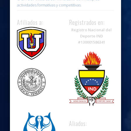
actividades formativas y competitivas
Afiliados a:
Registrados en:
Registro Nacional del
Deporte IND
#130001586341
Aliados: