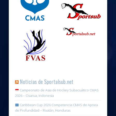
Noticias de Sportalsub.net
Campeonato de Asia de Hockey Subacuático CMAS
2026 – Cisarua, Indonesia
Caribbean Cup 2026 Competencia CMAS de Apnea
de Profundidad – Roatán, Honduras