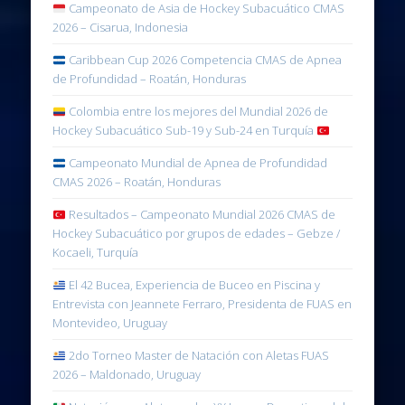
Campeonato de Asia de Hockey Subacuático CMAS
2026 – Cisarua, Indonesia
Caribbean Cup 2026 Competencia CMAS de Apnea
de Profundidad – Roatán, Honduras
Colombia entre los mejores del Mundial 2026 de
Hockey Subacuático Sub-19 y Sub-24 en Turquía
Campeonato Mundial de Apnea de Profundidad
CMAS 2026 – Roatán, Honduras
Resultados – Campeonato Mundial 2026 CMAS de
Hockey Subacuático por grupos de edades – Gebze /
Kocaeli, Turquía
El 42 Bucea, Experiencia de Buceo en Piscina y
Entrevista con Jeannete Ferraro, Presidenta de FUAS en
Montevideo, Uruguay
2do Torneo Master de Natación con Aletas FUAS
2026 – Maldonado, Uruguay