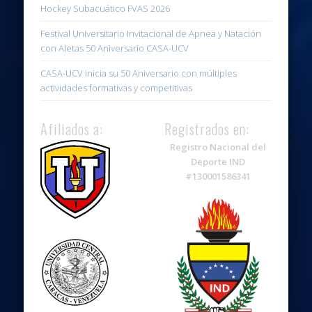
Hockey Subacuático FVAS 2026
Festival Universitario Invitacional de Apnea y Natación
con Aletas 50 Aniversario CASA-UCV
CASA-UCV inicia su 50 Aniversario con múltiples
actividades formativas y competitivas
Afiliados a:
Registrados en:
Registro Nacional del
Deporte IND
#130001586341