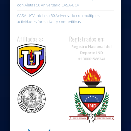
con Aletas 50 Aniversario CASA-UCV
CASA-UCV inicia su 50 Aniversario con múltiples
actividades formativas y competitivas
Afiliados a:
Registrados en:
Registro Nacional del
Deporte IND
#130001586341