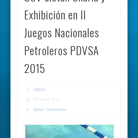
Exhibición en II
Juegos Nacionales
Petroleros PDVSA
2015
casaucv
29 marzo, 2015
Apnea
,
Exhibiciones