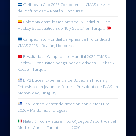
Caribbean Cup 2026 Competencia CMAS de Apnea
de Profundidad – Roatán, Honduras
Colombia entre los mejores del Mundial 2026 de
Hockey Subacuático Sub-19 y Sub-24 en Turquía
Campeonato Mundial de Apnea de Profundidad
CMAS 2026 – Roatán, Honduras
Resultados – Campeonato Mundial 2026 CMAS de
Hockey Subacuático por grupos de edades – Gebze /
Kocaeli, Turquía
El 42 Bucea, Experiencia de Buceo en Piscina y
Entrevista con Jeannete Ferraro, Presidenta de FUAS en
Montevideo, Uruguay
2do Torneo Master de Natación con Aletas FUAS
2026 – Maldonado, Uruguay
Natación con Aletas en los XX Juegos Deportivos del
Mediterráneo – Taranto, Italia 2026