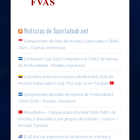
Noticias de Sportalsub.net
Campeonato de Asia de Hockey Subacuático CMAS
2026 – Cisarua, Indonesia
Caribbean Cup 2026 Competencia CMAS de Apnea
de Profundidad – Roatán, Honduras
Colombia entre los mejores del Mundial 2026 de
Hockey Subacuático Sub-19 y Sub-24 en Turquía
Campeonato Mundial de Apnea de Profundidad
CMAS 2026 – Roatán, Honduras
Resultados – Campeonato Mundial 2026 CMAS de
Hockey Subacuático por grupos de edades – Gebze /
Kocaeli, Turquía
El 42 Bucea, Experiencia de Buceo en Piscina y