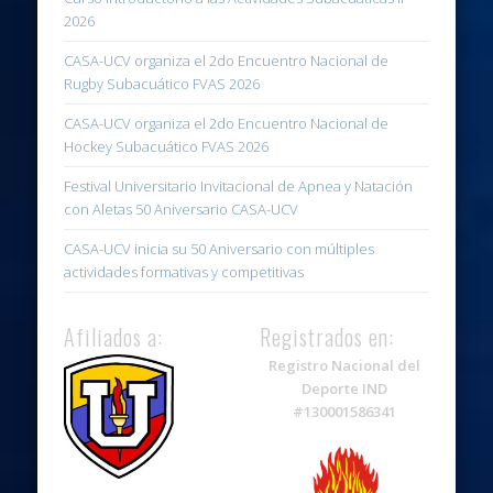
2026
CASA-UCV organiza el 2do Encuentro Nacional de
Rugby Subacuático FVAS 2026
CASA-UCV organiza el 2do Encuentro Nacional de
Hockey Subacuático FVAS 2026
Festival Universitario Invitacional de Apnea y Natación
con Aletas 50 Aniversario CASA-UCV
CASA-UCV inicia su 50 Aniversario con múltiples
actividades formativas y competitivas
Afiliados a:
Registrados en:
Registro Nacional del
Deporte IND
#130001586341