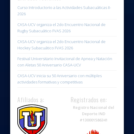
Curso Introductorio a las Actividades Subacuáticas II-
2026
CASA-UCV organiza el 2do Encuentro Nacional de
Rugby Subacuático FVAS 2026
CASA-UCV organiza el 2do Encuentro Nacional de
Hockey Subacuático FVAS 2026
Festival Universitario Invitacional de Apnea y Natación
con Aletas 50 Aniversario CASA-UCV
CASA-UCV inicia su 50 Aniversario con múltiples
actividades formativas y competitivas
Afiliados a:
Registrados en:
Registro Nacional del
Deporte IND
#130001586341