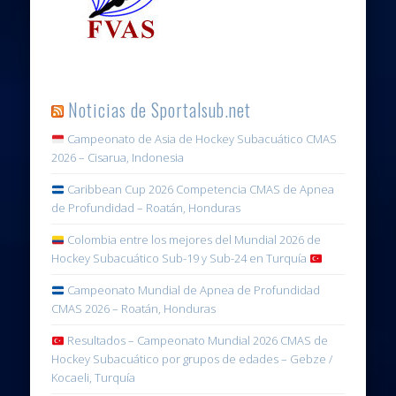
Noticias de Sportalsub.net
Campeonato de Asia de Hockey Subacuático CMAS
2026 – Cisarua, Indonesia
Caribbean Cup 2026 Competencia CMAS de Apnea
de Profundidad – Roatán, Honduras
Colombia entre los mejores del Mundial 2026 de
Hockey Subacuático Sub-19 y Sub-24 en Turquía
Campeonato Mundial de Apnea de Profundidad
CMAS 2026 – Roatán, Honduras
Resultados – Campeonato Mundial 2026 CMAS de
Hockey Subacuático por grupos de edades – Gebze /
Kocaeli, Turquía