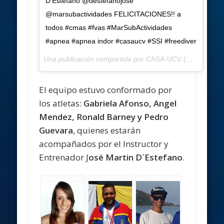
D’Estefano @destefanojose
@marsubactividades FELICITACIONES!! a
todos #cmas #fvas #MarSubActividades
#apnea #apnea indor #casaucv #SSI #freediver
Una publicación compartida por
CASA-UCV
(@casaucv) el
El equipo estuvo conformado por
los atletas:
Gabriela Afonso, Angel
Mendez, Ronald Barney y Pedro
Guevara
, quienes estarán
acompañados por el Instructor y
Entrenador J
osé Martin D´Estefano
.