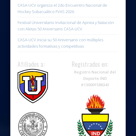
CASA-UCV organiza el 2do Encuentro Nacional de
Hockey Subacuático FVAS 2026
Festival Universitario Invitacional de Apnea y Natación
con Aletas 50 Aniversario CASA-UCV
CASA-UCV inicia su 50 Aniversario con múltiples
actividades formativas y competitivas
Afiliados a:
Registrados en:
Registro Nacional del
Deporte IND
#130001586341