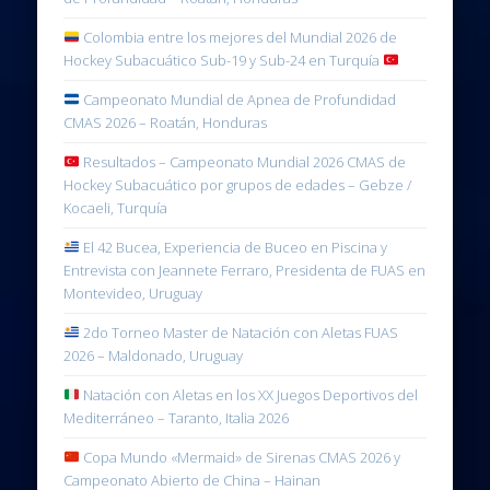
Colombia entre los mejores del Mundial 2026 de
Hockey Subacuático Sub-19 y Sub-24 en Turquía
Campeonato Mundial de Apnea de Profundidad
CMAS 2026 – Roatán, Honduras
Resultados – Campeonato Mundial 2026 CMAS de
Hockey Subacuático por grupos de edades – Gebze /
Kocaeli, Turquía
El 42 Bucea, Experiencia de Buceo en Piscina y
Entrevista con Jeannete Ferraro, Presidenta de FUAS en
Montevideo, Uruguay
2do Torneo Master de Natación con Aletas FUAS
2026 – Maldonado, Uruguay
Natación con Aletas en los XX Juegos Deportivos del
Mediterráneo – Taranto, Italia 2026
Copa Mundo «Mermaid» de Sirenas CMAS 2026 y
Campeonato Abierto de China – Hainan