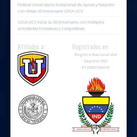
Festival Universitario Invitacional de Apnea y Natación
con Aletas 50 Aniversario CASA-UCV
CASA-UCV inicia su 50 Aniversario con múltiples
actividades formativas y competitivas
Afiliados a:
Registrados en:
Registro Nacional del
Deporte IND
#130001586341