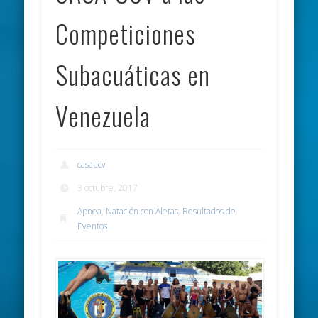
Competiciones
Subacuáticas en
Venezuela
casaucv
3 octubre, 2017
Apnea
,
Natación con Aletas
,
Resultados de
Eventos