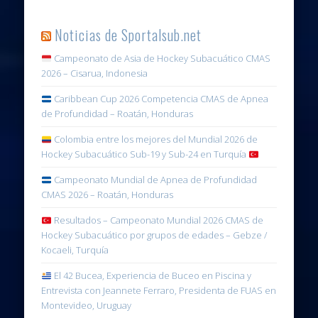
Noticias de Sportalsub.net
Campeonato de Asia de Hockey Subacuático CMAS
2026 – Cisarua, Indonesia
Caribbean Cup 2026 Competencia CMAS de Apnea
de Profundidad – Roatán, Honduras
Colombia entre los mejores del Mundial 2026 de
Hockey Subacuático Sub-19 y Sub-24 en Turquía
Campeonato Mundial de Apnea de Profundidad
CMAS 2026 – Roatán, Honduras
Resultados – Campeonato Mundial 2026 CMAS de
Hockey Subacuático por grupos de edades – Gebze /
Kocaeli, Turquía
El 42 Bucea, Experiencia de Buceo en Piscina y
Entrevista con Jeannete Ferraro, Presidenta de FUAS en
Montevideo, Uruguay