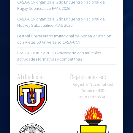
CASA-UCV organiza el 2do Encuentro Nacional de
Rugby Subacuático FVAS 2026
CASA-UCV organiza el 2do Encuentro Nacional de
Hockey Subacuático FVAS 2026
Festival Universitario Invitacional de Apnea y Natación
con Aletas 50 Aniversario CASA-UCV
CASA-UCV inicia su 50 Aniversario con múltiples
actividades formativas y competitivas
Afiliados a:
Registrados en:
Registro Nacional del
Deporte IND
#130001586341