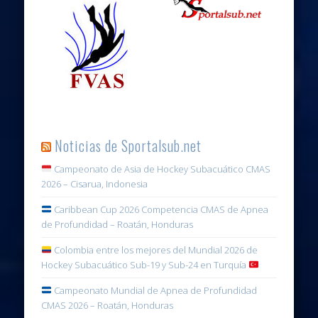
Noticias de Sportalsub.net
Campeonato de Asia de Hockey Subacuático CMAS
2026 – Cisarua, Indonesia
Caribbean Cup 2026 Competencia CMAS de Apnea
de Profundidad – Roatán, Honduras
Colombia entre los mejores del Mundial 2026 de
Hockey Subacuático Sub-19 y Sub-24 en Turquía
Campeonato Mundial de Apnea de Profundidad
CMAS 2026 – Roatán, Honduras