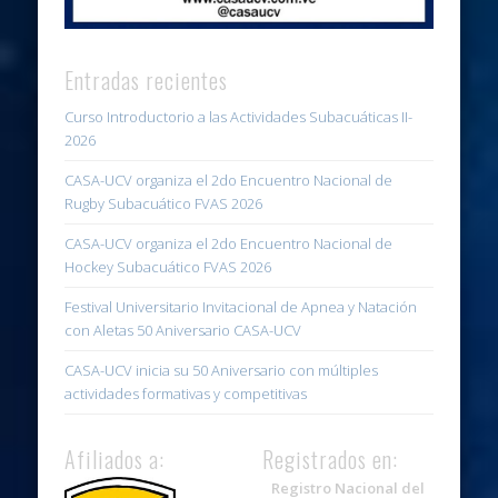
Entradas recientes
Curso Introductorio a las Actividades Subacuáticas II-
2026
CASA-UCV organiza el 2do Encuentro Nacional de
Rugby Subacuático FVAS 2026
CASA-UCV organiza el 2do Encuentro Nacional de
Hockey Subacuático FVAS 2026
Festival Universitario Invitacional de Apnea y Natación
con Aletas 50 Aniversario CASA-UCV
CASA-UCV inicia su 50 Aniversario con múltiples
actividades formativas y competitivas
Afiliados a:
Registrados en:
Registro Nacional del