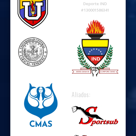
Deporte IND
#130001586341
Aliados: