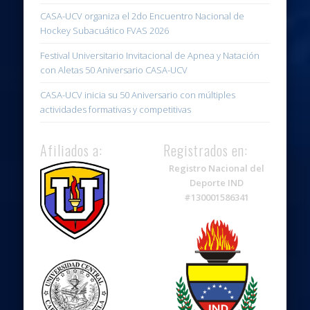
CASA-UCV organiza el 2do Encuentro Nacional de
Hockey Subacuático FVAS 2026
Festival Universitario Invitacional de Apnea y Natación
con Aletas 50 Aniversario CASA-UCV
CASA-UCV inicia su 50 Aniversario con múltiples
actividades formativas y competitivas
Afiliados a:
Registrados en:
Registro Nacional del
Deporte IND
#130001586341