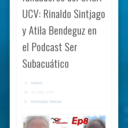
UCV: Rinaldo Sintjago
y Atila Bendeguz en
el Podcast Ser
Subacuático
casaucv
30 mayo, 2020
Entrevistas
,
Noticias