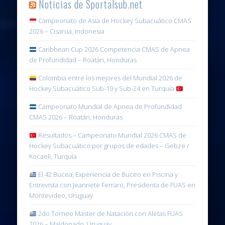
Noticias de Sportalsub.net
Campeonato de Asia de Hockey Subacuático CMAS
2026 – Cisarua, Indonesia
Caribbean Cup 2026 Competencia CMAS de Apnea
de Profundidad – Roatán, Honduras
Colombia entre los mejores del Mundial 2026 de
Hockey Subacuático Sub-19 y Sub-24 en Turquía
Campeonato Mundial de Apnea de Profundidad
CMAS 2026 – Roatán, Honduras
Resultados – Campeonato Mundial 2026 CMAS de
Hockey Subacuático por grupos de edades – Gebze /
Kocaeli, Turquía
El 42 Bucea, Experiencia de Buceo en Piscina y
Entrevista con Jeannete Ferraro, Presidenta de FUAS en
Montevideo, Uruguay
2do Torneo Master de Natación con Aletas FUAS
2026 – Maldonado, Uruguay