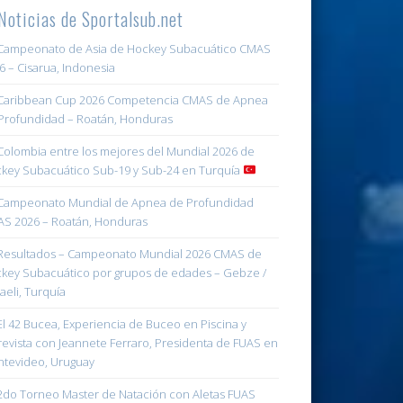
Noticias de Sportalsub.net
ampeonato de Asia de Hockey Subacuático CMAS
6 – Cisarua, Indonesia
aribbean Cup 2026 Competencia CMAS de Apnea
Profundidad – Roatán, Honduras
olombia entre los mejores del Mundial 2026 de
key Subacuático Sub-19 y Sub-24 en Turquía
ampeonato Mundial de Apnea de Profundidad
S 2026 – Roatán, Honduras
esultados – Campeonato Mundial 2026 CMAS de
key Subacuático por grupos de edades – Gebze /
aeli, Turquía
l 42 Bucea, Experiencia de Buceo en Piscina y
revista con Jeannete Ferraro, Presidenta de FUAS en
tevideo, Uruguay
do Torneo Master de Natación con Aletas FUAS