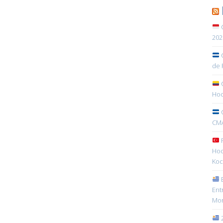
C
202
C
de 
C
Hoc
C
CMA
R
Hoc
Koc
E
Ent
Mon
2