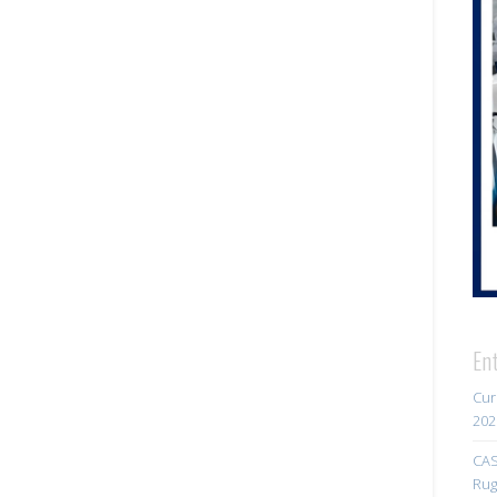
En
Cur
202
CAS
Rug