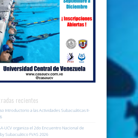
tradas recientes
so Introductorio a las Actividades Subacuáticas II-
6
A-UCV organiza el 2do Encuentro Nacional de
by Subacuático FVAS 2026