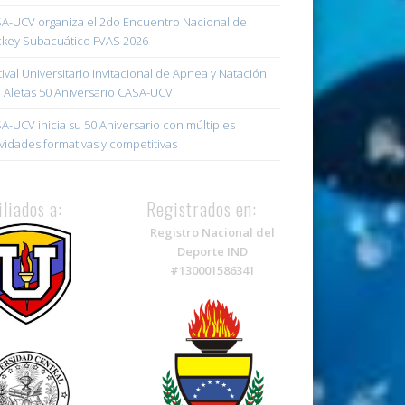
A-UCV organiza el 2do Encuentro Nacional de
key Subacuático FVAS 2026
tival Universitario Invitacional de Apnea y Natación
 Aletas 50 Aniversario CASA-UCV
A-UCV inicia su 50 Aniversario con múltiples
ividades formativas y competitivas
iliados a:
Registrados en:
Registro Nacional del
Deporte IND
#130001586341