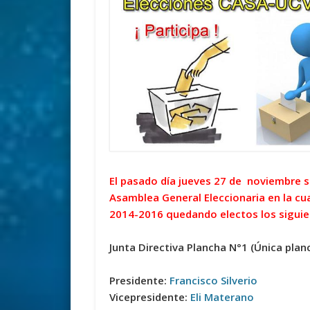
El pasado día jueves 27 de noviembre se
Asamblea General Eleccionaria en la cual
2014-2016 quedando electos los sigui
Junta Directiva Plancha N°1 (Única pla
Presidente:
Francisco Silverio
Vicepresidente:
Eli Materano