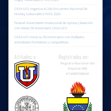
CASA-UCV organiza el 2do Encuentro Nacional de
Hockey Subacuático FVAS 2026
Festival Universitario Invitacional de Apnea y Natación
con Aletas 50 Aniversario CASA-UCV
CASA-UCV inicia su 50 Aniversario con múltiples
actividades formativas y competitivas
Afiliados a:
Registrados en:
Registro Nacional del
Deporte IND
#130001586341