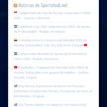
Noticias de Sportalsub.net
Campeonato de Asia de Hockey Subacuático CMAS
2026 – Cisarua, Indonesia
Caribbean Cup 2026 Competencia CMAS de Apnea
de Profundidad – Roatán, Honduras
Colombia entre los mejores del Mundial 2026 de
Hockey Subacuático Sub-19 y Sub-24 en Turquía
Campeonato Mundial de Apnea de Profundidad
CMAS 2026 – Roatán, Honduras
Resultados – Campeonato Mundial 2026 CMAS de
Hockey Subacuático por grupos de edades – Gebze /
Kocaeli, Turquía
El 42 Bucea, Experiencia de Buceo en Piscina y
Entrevista con Jeannete Ferraro, Presidenta de FUAS en
Montevideo, Uruguay
2do Torneo Master de Natación con Aletas FUAS