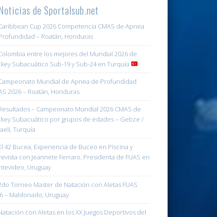
Noticias de Sportalsub.net
aribbean Cup 2026 Competencia CMAS de Apnea
Profundidad – Roatán, Honduras
olombia entre los mejores del Mundial 2026 de
key Subacuático Sub-19 y Sub-24 en Turquía
ampeonato Mundial de Apnea de Profundidad
S 2026 – Roatán, Honduras
esultados – Campeonato Mundial 2026 CMAS de
key Subacuático por grupos de edades – Gebze /
aeli, Turquía
l 42 Bucea, Experiencia de Buceo en Piscina y
revista con Jeannete Ferraro, Presidenta de FUAS en
tevideo, Uruguay
do Torneo Master de Natación con Aletas FUAS
6 – Maldonado, Uruguay
atación con Aletas en los XX Juegos Deportivos del