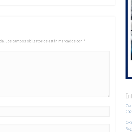
da.
Los campos obligatorios están marcados con
*
En
Cur
202
CAS
Rug