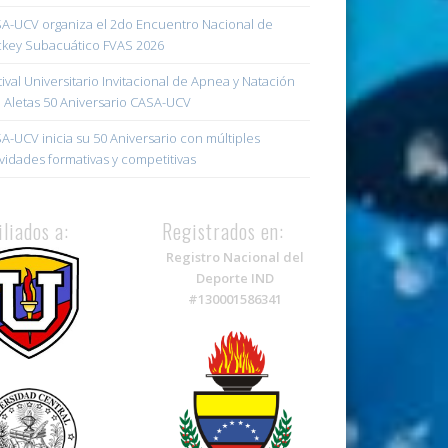
A-UCV organiza el 2do Encuentro Nacional de
key Subacuático FVAS 2026
tival Universitario Invitacional de Apnea y Natación
 Aletas 50 Aniversario CASA-UCV
A-UCV inicia su 50 Aniversario con múltiples
ividades formativas y competitivas
iliados a:
Registrados en:
Registro Nacional del
Deporte IND
#130001586341