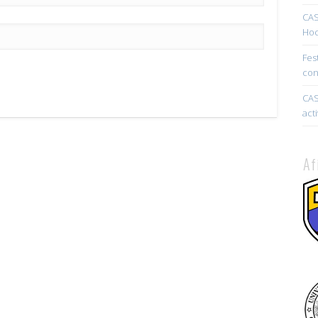
CAS
Hoc
Fes
con
CAS
act
Af