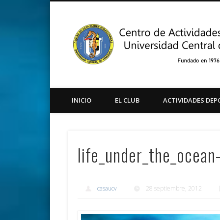
Facebook
Twitter
Instagram
Youtube
INICIO
EL CLUB
ACTIVIDADES DEP
life_under_the_ocean
casaucv
28 septiembre, 2012