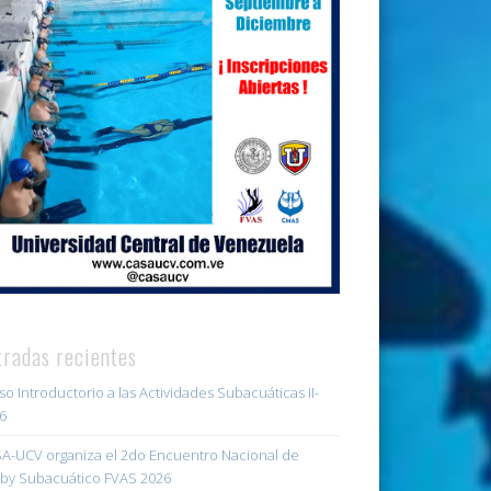
tradas recientes
so Introductorio a las Actividades Subacuáticas II-
6
A-UCV organiza el 2do Encuentro Nacional de
by Subacuático FVAS 2026