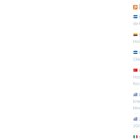
C
de 
C
Hoc
C
CMA
R
Hoc
Koc
E
Ent
Mon
2
202
N