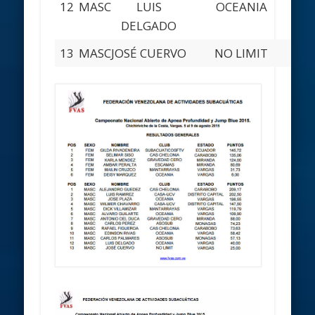
12
MASC
LUIS
OCEANIA
V
DELGADO
13
MASC
JOSÉ CUERVO
NO LIMIT
V