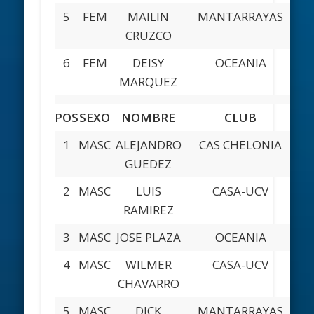
5
FEM
MAILIN
MANTARRAYAS
V
CRUZCO
6
FEM
DEISY
OCEANIA
V
MARQUEZ
POS
SEXO
NOMBRE
CLUB
E
1
MASC
ALEJANDRO
CAS CHELONIA
CA
GUEDEZ
2
MASC
LUIS
CASA-UCV
DI
RAMIREZ
C
3
MASC
JOSE PLAZA
OCEANIA
V
4
MASC
WILMER
CASA-UCV
DI
CHAVARRO
C
5
MASC
DICK
MANTARRAYAS
V