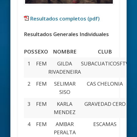
Resultados completos (pdf)
Resultados Generales Individuales
POS
SEXO
NOMBRE
CLUB
E
1
FEM
GILDA
SUBACUATICOSFTV
E
RIVADENEIRA
2
FEM
SELIMAR
CAS CHELONIA
CA
SISO
3
FEM
KARLA
GRAVEDAD CERO
M
MENDEZ
4
FEM
AMBAR
ESCAMAS
M
PERALTA