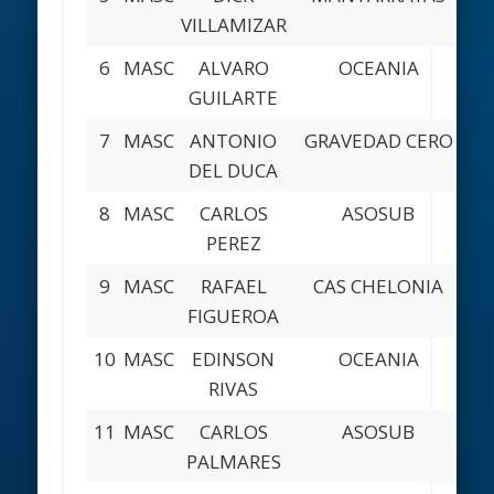
VILLAMIZAR
6
MASC
ALVARO
OCEANIA
V
GUILARTE
7
MASC
ANTONIO
GRAVEDAD CERO
M
DEL DUCA
8
MASC
CARLOS
ASOSUB
M
PEREZ
9
MASC
RAFAEL
CAS CHELONIA
CA
FIGUEROA
10
MASC
EDINSON
OCEANIA
V
RIVAS
11
MASC
CARLOS
ASOSUB
M
PALMARES