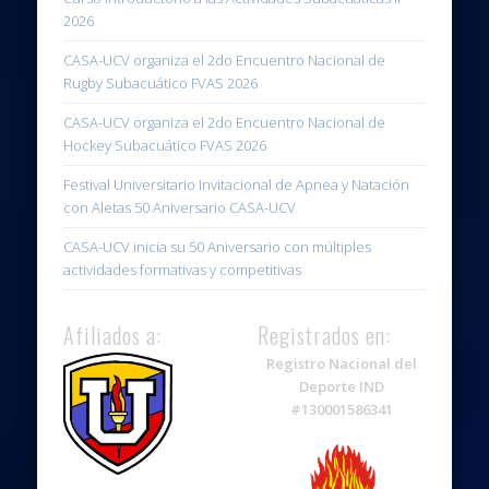
2026
CASA-UCV organiza el 2do Encuentro Nacional de
Rugby Subacuático FVAS 2026
CASA-UCV organiza el 2do Encuentro Nacional de
Hockey Subacuático FVAS 2026
Festival Universitario Invitacional de Apnea y Natación
con Aletas 50 Aniversario CASA-UCV
CASA-UCV inicia su 50 Aniversario con múltiples
actividades formativas y competitivas
Afiliados a:
Registrados en:
Registro Nacional del
Deporte IND
#130001586341