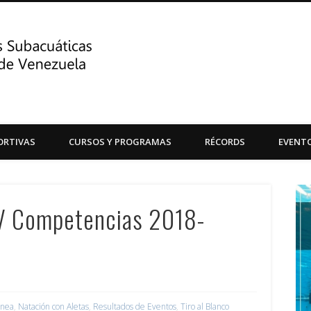
Centro de Actividades Su
ORTIVAS
CURSOS Y PROGRAMAS
RÉCORDS
EVENT
Central de Venezuela
V Competencias 2018-
nea
,
Natación con Aletas
,
Resultados de Eventos
,
Tiro al Blanco