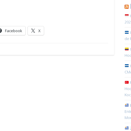
C
202
Facebook
X
C
de 
C
Hoc
C
CMA
R
Hoc
Koc
E
Ent
Mon
2