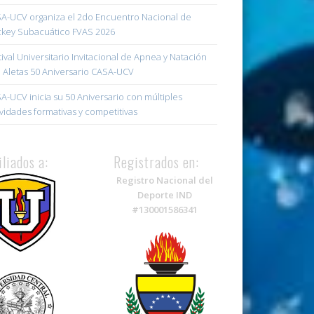
A-UCV organiza el 2do Encuentro Nacional de
key Subacuático FVAS 2026
tival Universitario Invitacional de Apnea y Natación
 Aletas 50 Aniversario CASA-UCV
A-UCV inicia su 50 Aniversario con múltiples
ividades formativas y competitivas
iliados a:
Registrados en:
Registro Nacional del
Deporte IND
#130001586341