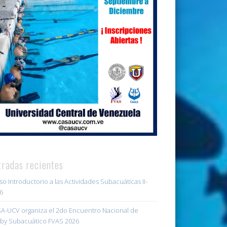
tradas recientes
so Introductorio a las Actividades Subacuáticas II-
6
A-UCV organiza el 2do Encuentro Nacional de
by Subacuático FVAS 2026