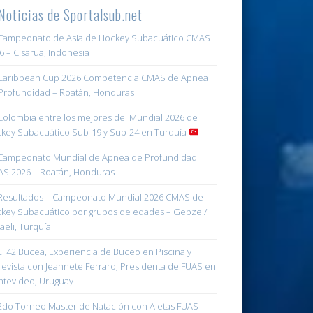
Noticias de Sportalsub.net
ampeonato de Asia de Hockey Subacuático CMAS
6 – Cisarua, Indonesia
aribbean Cup 2026 Competencia CMAS de Apnea
Profundidad – Roatán, Honduras
olombia entre los mejores del Mundial 2026 de
key Subacuático Sub-19 y Sub-24 en Turquía
ampeonato Mundial de Apnea de Profundidad
S 2026 – Roatán, Honduras
esultados – Campeonato Mundial 2026 CMAS de
key Subacuático por grupos de edades – Gebze /
aeli, Turquía
l 42 Bucea, Experiencia de Buceo en Piscina y
revista con Jeannete Ferraro, Presidenta de FUAS en
tevideo, Uruguay
do Torneo Master de Natación con Aletas FUAS