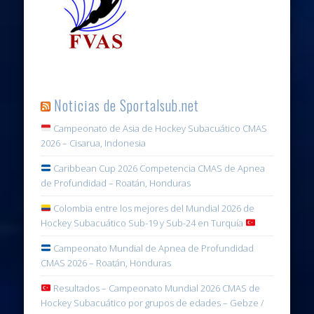
Noticias de Sportalsub.net
Campeonato de Asia de Hockey Subacuático CMAS
2026 – Cisarua, Indonesia
Caribbean Cup 2026 Competencia CMAS de Apnea
de Profundidad – Roatán, Honduras
Colombia entre los mejores del Mundial 2026 de
Hockey Subacuático Sub-19 y Sub-24 en Turquía
Campeonato Mundial de Apnea de Profundidad
CMAS 2026 – Roatán, Honduras
Resultados – Campeonato Mundial 2026 CMAS de
Hockey Subacuático por grupos de edades – Gebze /