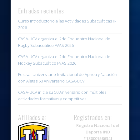
Entradas recientes
Curso Introductorio a las Actividades Subacuáticas II-
2026
CASA-UCV organiza el 2do Encuentro Nacional de
Rugby Subacuático FVAS 2026
CASA-UCV organiza el 2do Encuentro Nacional de
Hockey Subacuático FVAS 2026
Festival Universitario Invitacional de Apnea y Natación
con Aletas 50 Aniversario CASA-UCV
CASA-UCV inicia su 50 Aniversario con múltiples
actividades formativas y competitivas
Afiliados a:
Registrados en:
Registro Nacional del
Deporte IND
#130001586341