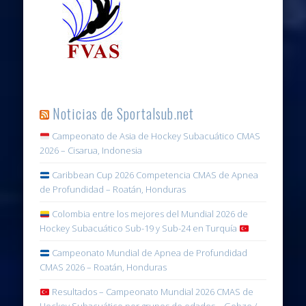
Noticias de Sportalsub.net
Campeonato de Asia de Hockey Subacuático CMAS
2026 – Cisarua, Indonesia
Caribbean Cup 2026 Competencia CMAS de Apnea
de Profundidad – Roatán, Honduras
Colombia entre los mejores del Mundial 2026 de
Hockey Subacuático Sub-19 y Sub-24 en Turquía
Campeonato Mundial de Apnea de Profundidad
CMAS 2026 – Roatán, Honduras
Resultados – Campeonato Mundial 2026 CMAS de