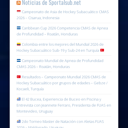
Noticias de Sportalsub.net
Campeonato de Asia de Hockey Subacuático CMAS
2026 – Cisarua, Indonesia
Caribbean Cup 2026 Competencia CMAS de Apnea
de Profundidad – Roatán, Honduras
Colombia entre los mejores del Mundial 2026 de
Hockey Subacuático Sub-19 y Sub-24 en Turquía
Campeonato Mundial de Apnea de Profundidad
CMAS 2026 – Roatán, Honduras
Resultados – Campeonato Mundial 2026 CMAS de
Hockey Subacuático por grupos de edades – Gebze /
Kocaeli, Turquía
El 42 Bucea, Experiencia de Buceo en Piscina y
Entrevista con Jeannete Ferraro, Presidenta de FUAS en
Montevideo, Uruguay
2do Torneo Master de Natación con Aletas FUAS
2026 – Maldonado, Uruguay