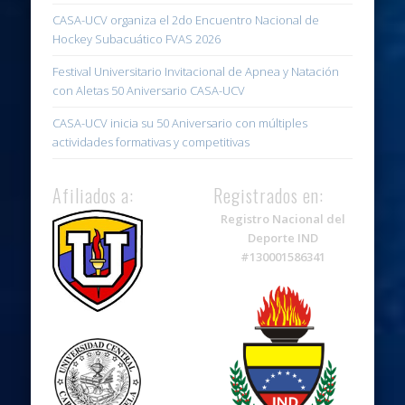
CASA-UCV organiza el 2do Encuentro Nacional de
Hockey Subacuático FVAS 2026
Festival Universitario Invitacional de Apnea y Natación
con Aletas 50 Aniversario CASA-UCV
CASA-UCV inicia su 50 Aniversario con múltiples
actividades formativas y competitivas
Afiliados a:
Registrados en:
Registro Nacional del
Deporte IND
#130001586341