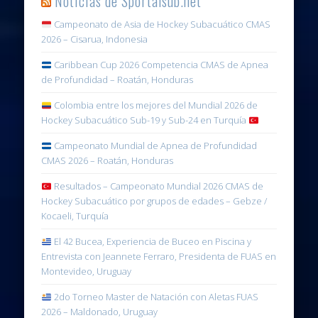
Noticias de Sportalsub.net
Campeonato de Asia de Hockey Subacuático CMAS
2026 – Cisarua, Indonesia
Caribbean Cup 2026 Competencia CMAS de Apnea
de Profundidad – Roatán, Honduras
Colombia entre los mejores del Mundial 2026 de
Hockey Subacuático Sub-19 y Sub-24 en Turquía
Campeonato Mundial de Apnea de Profundidad
CMAS 2026 – Roatán, Honduras
Resultados – Campeonato Mundial 2026 CMAS de
Hockey Subacuático por grupos de edades – Gebze /
Kocaeli, Turquía
El 42 Bucea, Experiencia de Buceo en Piscina y
Entrevista con Jeannete Ferraro, Presidenta de FUAS en
Montevideo, Uruguay
2do Torneo Master de Natación con Aletas FUAS
2026 – Maldonado, Uruguay