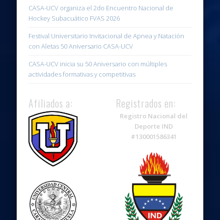
CASA-UCV organiza el 2do Encuentro Nacional de
Hockey Subacuático FVAS 2026
Festival Universitario Invitacional de Apnea y Natación
con Aletas 50 Aniversario CASA-UCV
CASA-UCV inicia su 50 Aniversario con múltiples
actividades formativas y competitivas
Afiliados a:
Registrados en:
Registro Nacional del
Deporte IND
#130001586341